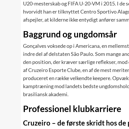
U20-mesterskab og FIFA U-20-VM i 2015. I de se
hvorvidt han er tilknyttet Centro Sportivo Ala
afspejler, at kilderne ikke entydigt anfører sa
Baggrund og ungdomsår
Gonçalves voksede op i Americana, en mellemstor
indre del af delstaten São Paulo. Som mange an
den position, der kræver særlige reflekser, mod 
af Cruzeiro Esporte Clube, en af de mest meriter
produceret en række velkendte keepere. Opvækst
kamptræning mod landets bedste ungdomshold og 
brasiliansk akademi.
Professionel klubkarriere
Cruzeiro – de første skridt hos de