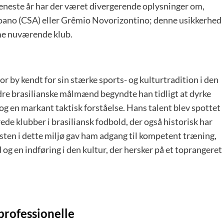
neste år har der været divergerende oplysninger om,
goano (CSA) eller Grêmio Novorizontino; denne usikkerhed
mme nuværende klub.
 by kendt for sin stærke sports- og kulturtradition i den
dre brasilianske målmænd begyndte han tidligt at dyrke
og en markant taktisk forståelse. Hans talent blev spottet
ede klubber i brasiliansk fodbold, der også historisk har
en i dette miljø gav ham adgang til kompetent træning,
en indføring i den kultur, der hersker på et toprangeret
 professionelle