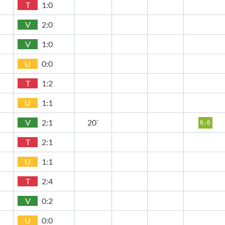
T
1:0
V
2:0
V
1:0
U
0:0
T
1:2
U
1:1
V
2:1
20`
6.6
T
2:1
U
1:1
T
2:4
V
0:2
U
0:0