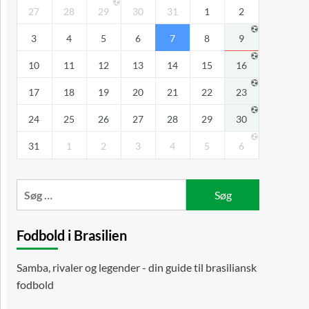
27
28
29
30
31
1
2
3
4
5
6
7
8
9
10
11
12
13
14
15
16
17
18
19
20
21
22
23
24
25
26
27
28
29
30
31
1
2
3
4
5
6
Søg
efter:
Fodbold i Brasilien
Samba, rivaler og legender - din guide til brasiliansk
fodbold