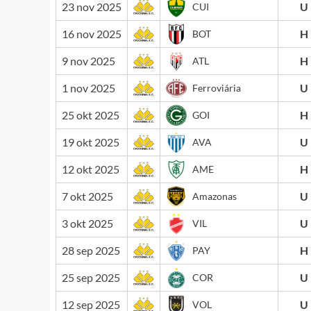
23 nov 2025
U
CUI
16 nov 2025
H
BOT
9 nov 2025
H
ATL
1 nov 2025
U
Ferroviária
25 okt 2025
H
GOI
19 okt 2025
U
AVA
12 okt 2025
H
AME
7 okt 2025
U
Amazonas
3 okt 2025
U
VIL
28 sep 2025
H
PAY
25 sep 2025
U
COR
12 sep 2025
U
VOL