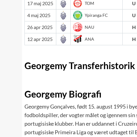
17 maj 2025
U
TOM
4 maj 2025
U
Ypiranga FC
26 apr 2025
H
NAU
12 apr 2025
H
ANA
Georgemy Transferhistorik
Georgemy Biografi
Georgemy Gonçalves, født 15. august 1995 i byen
fodboldspiller, der vogter målet og igennem sin
portugisiske klubber. Han er uddannet i Cruzeiro
portugisiske Primeira Liga og været udtaget ti