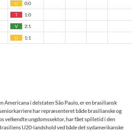
U
0:0
T
1:0
V
2:1
U
1:1
 Americana i delstaten São Paulo, er en brasiliansk
 seniorkarriere har repræsenteret både brasilianske og
s velkendte ungdomssektor, har fået spilletid i den
l Brasiliens U20-landshold ved både det sydamerikanske