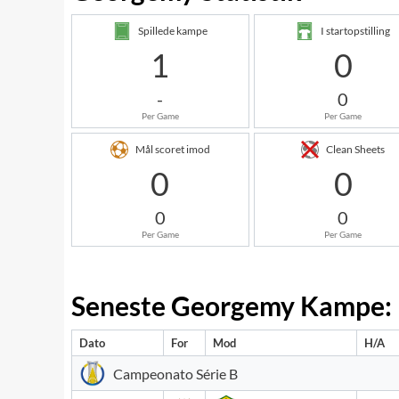
Spillede kampe
I startopstilling
1
0
-
0
Per Game
Per Game
Mål scoret imod
Clean Sheets
0
0
0
0
Per Game
Per Game
Seneste Georgemy Kampe:
Dato
For
Mod
H/A
Campeonato Série B