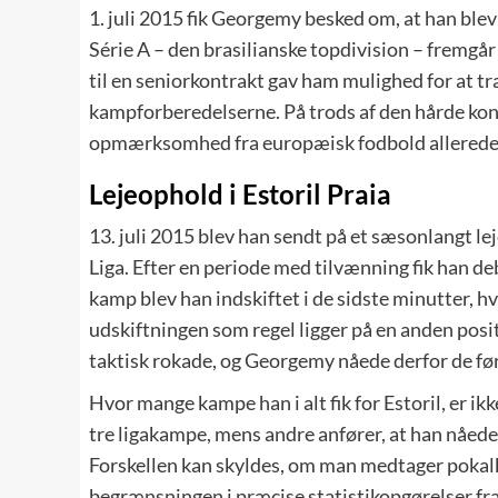
1. juli 2015 fik Georgemy besked om, at han blev
Série A – den brasilianske topdivision – fremgår 
til en seniorkontrakt gav ham mulighed for at tr
kampforberedelserne. På trods af den hårde k
opmærksomhed fra europæisk fodbold allered
Lejeophold i Estoril Praia
13. juli 2015 blev han sendt på et sæsonlangt le
Liga. Efter en periode med tilvænning fik han de
kamp blev han indskiftet i de sidste minutter, h
udskiftningen som regel ligger på en anden pos
taktisk rokade, og Georgemy nåede derfor de før
Hvor mange kampe han i alt fik for Estoril, er ikk
tre ligakampe, mens andre anfører, at han nåede
Forskellen kan skyldes, om man medtager pokalk
begrænsningen i præcise statistikopgørelser fr