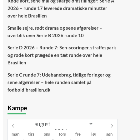
Røde kort, sene mål og skarpe omstillinger: Serie A
2026 – runde 17 leverede dramatiske minutter
over hele Brasilien
Smalle sejre, rødt drama og sene afgørelser –
overblik over Serie B 2026 runde 10
Serie D 2026 – Runde 7: Sen-scoringer, straffespark
og røde kort prægede en tæt runde over hele
Brasilien
Serie C runde 7: Udebanebrag, tidlige føringer og
sene afgørelser – hele runden samlet på
fodboldibrasilien.dk
Kampe
man
tirs
ons
tors
fre
lør
søn