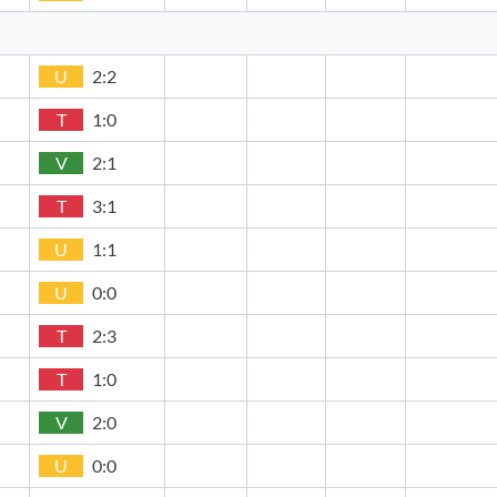
U
2:2
T
1:0
V
2:1
T
3:1
U
1:1
U
0:0
T
2:3
T
1:0
V
2:0
U
0:0