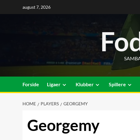
Skip
august 7, 2026
to
content
Fod
SAMBA
Forside
Ligaer
Klubber
Spillere
HOME
PLAYERS
GEORGEMY
Georgemy