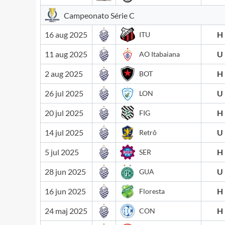
Campeonato Série C
16 aug 2025
H
ITU
11 aug 2025
U
AO Itabaiana
2 aug 2025
H
BOT
26 jul 2025
U
LON
20 jul 2025
H
FIG
14 jul 2025
U
Retrô
5 jul 2025
H
SER
28 jun 2025
U
GUA
16 jun 2025
H
Floresta
24 maj 2025
H
CON