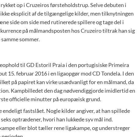
 rykket op i Cruzeiros førsteholdstrup. Selve debuten i
ikke eksplicit af de tilgængelige kilder, men tilknytningen
æne side om side med rutinerede spillere og tage del i
onkurrence på målmandsposten hos
Cruzeiro
tiltrak han sig
e samme sommer.
jeophold til GD Estoril Praia i den portugisiske Primeira
but 15. februar 2016 i en ligaopgør mod CD Tondela. I den
vilket på papiret kan virke usædvanligt for en målmand, da
ition. Kampbilledet den dag nødvendiggjorde imidlertid en
ste officielle minutter på europæisk grund.
e endeligt fastslået. Nogle kilder angiver, at han spillede
 seks optrædener, hvori han lukkede syv mål ind.
ampe eller blot tæller rene ligakampe, og understreger
a perioden.