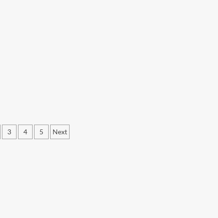
ægsinddeling
3
4
5
Next