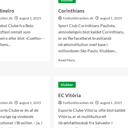
Klubber
ineiro
Corinthians
silien.dk
august 1, 2025
Fodboldibrasilien.dk
august 1, 2025
bol Clube fra Belo
Sport Club Corinthians Paulista,
oftest omtalt som
almindeligvis blot kaldet Corinthians,
iro eller blot »Coelho« –
er en flerfacetteret brasiliansk
liens...
idrætsinstitution med base i
millionbyen São Paulo. Klubben...
d
e
Read
Read More
ut
more
rica
about
eiro
Corinthians
Klubber
EC Vitória
silien.dk
august 1, 2025
Fodboldibrasilien.dk
august 1, 2025
orte Clube er én af de
Esporte Clube Vitória, ofte blot kaldet
onsrige og vindende
Vitória, er et multikulturelt
utioner i Brasilien – ja, i
idrætsfællesskab fra Salvador i