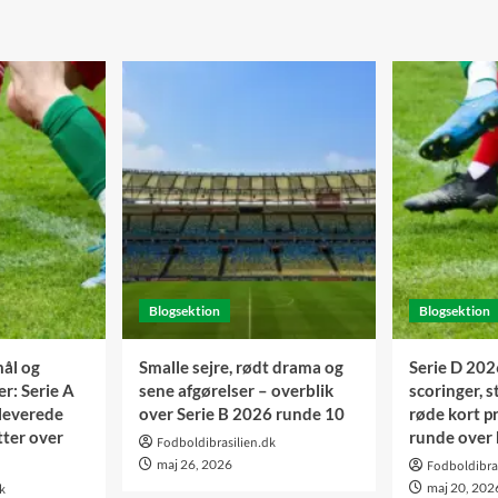
Blogsektion
Blogsektion
mål og
Smalle sejre, rødt drama og
Serie D 202
er: Serie A
sene afgørelser – overblik
scoringer, s
leverede
over Serie B 2026 runde 10
røde kort p
ter over
runde over 
Fodboldibrasilien.dk
maj 26, 2026
Fodboldibra
maj 20, 202
k