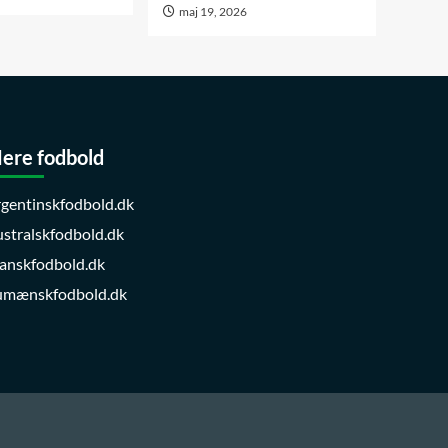
maj 19, 2026
ere fodbold
gentinskfodbold.dk
stralskfodbold.dk
anskfodbold.dk
umænskfodbold.dk