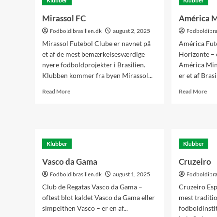
Klubber
Klubber
Mirassol FC
América M
Fodboldibrasilien.dk
august 2, 2025
Fodboldibra
Mirassol Futebol Clube er navnet på
América Fute
et af de mest bemærkelsesværdige
Horizonte – 
nyere fodboldprojekter i Brasilien.
América Mine
Klubben kommer fra byen Mirassol...
er et af Brasi
Read
Rea
Read More
Read More
more
mor
about
abo
Mirassol
Amé
FC
Min
Klubber
Klubber
Vasco da Gama
Cruzeiro
Fodboldibrasilien.dk
august 1, 2025
Fodboldibra
Club de Regatas Vasco da Gama –
Cruzeiro Esp
oftest blot kaldet Vasco da Gama eller
mest traditi
simpelthen Vasco – er en af...
fodboldinstit