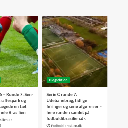
Blogsektion
6 – Runde 7: Sen-
Serie C runde 7:
traffespark og
Udebanebrag, tidlige
rægede en tæt
føringer og sene afgørelser –
hele Brasilien
hele runden samlet på
fodboldibrasilien.dk
silien.dk
6
Fodboldibrasilien.dk