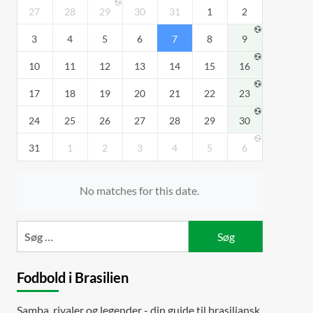
27
28
29
30
31
1
2
3
4
5
6
7
8
9
10
11
12
13
14
15
16
17
18
19
20
21
22
23
24
25
26
27
28
29
30
31
1
2
3
4
5
6
No matches for this date.
Søg
efter:
Fodbold i Brasilien
Samba, rivaler og legender - din guide til brasiliansk