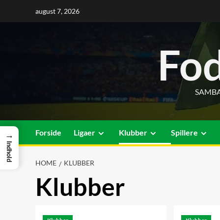
Skip
august 7, 2026
to
content
Fod
SAMBA
Forside
Ligaer
Klubber
Spillere
→
Indhold
HOME
KLUBBER
Klubber