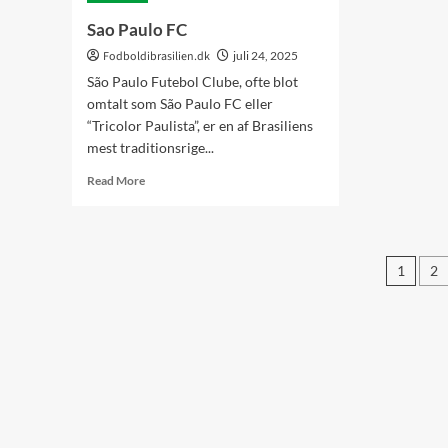
Sao Paulo FC
Fodboldibrasilien.dk
juli 24, 2025
São Paulo Futebol Clube, ofte blot
omtalt som São Paulo FC eller
“Tricolor Paulista”, er en af Brasiliens
mest traditionsrige...
Read
Read More
more
about
Sao
Paulo
Indl
1
2
FC