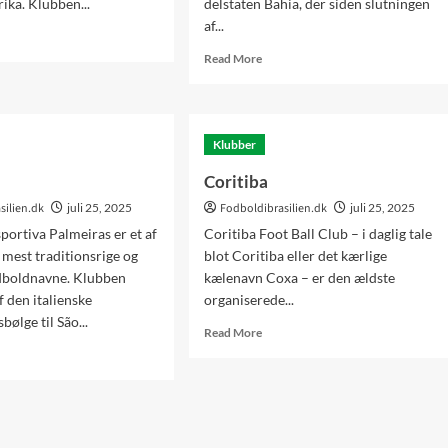
ika. Klubben...
delstaten Bahia, der siden slutningen
af...
d
e
Read
Read More
ut
more
zeiro
about
EC
Vitória
Klubber
Coritiba
silien.dk
juli 25, 2025
Fodboldibrasilien.dk
juli 25, 2025
portiva Palmeiras er et af
Coritiba Foot Ball Club – i daglig tale
mest traditionsrige og
blot Coritiba eller det kærlige
dboldnavne. Klubben
kælenavn Coxa – er den ældste
f den italienske
organiserede...
ølge til São...
Read
Read More
more
d
about
e
Coritiba
ut
meiras