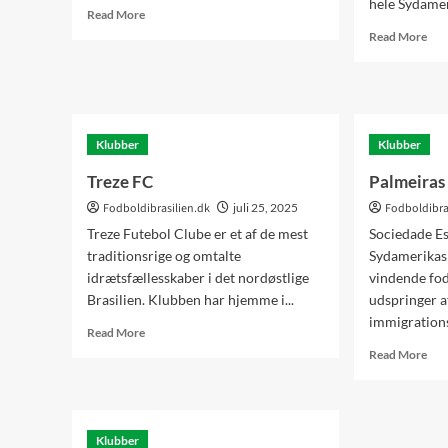
hele Sydamer
Read
Read More
more
Rea
Read More
about
mor
Vasco
abo
da
Cru
Gama
Klubber
Klubber
Treze FC
Palmeiras
Fodboldibrasilien.dk
juli 25, 2025
Fodboldibra
Treze Futebol Clube er et af de mest
Sociedade Es
traditionsrige og omtalte
Sydamerikas 
idrætsfællesskaber i det nordøstlige
vindende fo
Brasilien. Klubben har hjemme i...
udspringer a
immigrationsb
Read
Read More
more
Rea
Read More
about
mor
Treze
abo
FC
Pal
Klubber