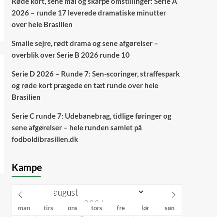
Røde kort, sene mål og skarpe omstillinger: Serie A
2026 – runde 17 leverede dramatiske minutter
over hele Brasilien
Smalle sejre, rødt drama og sene afgørelser –
overblik over Serie B 2026 runde 10
Serie D 2026 – Runde 7: Sen-scoringer, straffespark
og røde kort prægede en tæt runde over hele
Brasilien
Serie C runde 7: Udebanebrag, tidlige føringer og
sene afgørelser – hele runden samlet på
fodboldibrasilien.dk
Kampe
man
tirs
ons
tors
fre
lør
søn