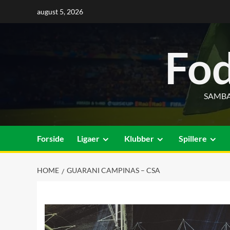
Skip
august 5, 2026
to
content
Fod
SAMBA
Forside
Ligaer
Klubber
Spillere
HOME
GUARANI CAMPINAS – CSA