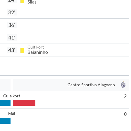
Silas
32'
36'
41'
Gult kort
43'
Baianinho
Centro Sportivo Alagoano
Gule kort
2
Mål
0