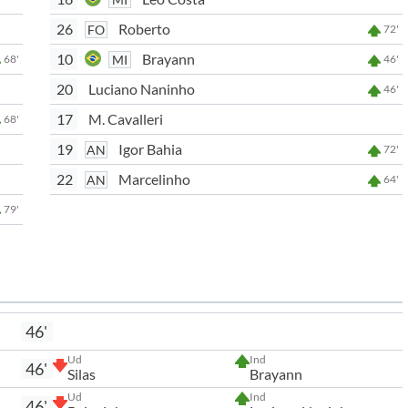
26
Roberto
FO
72'
10
Brayann
MI
68'
46'
20
Luciano Naninho
46'
17
M. Cavalleri
68'
19
Igor Bahia
AN
72'
22
Marcelinho
AN
64'
79'
46'
Ud
Ind
46'
Silas
Brayann
Ud
Ind
46'