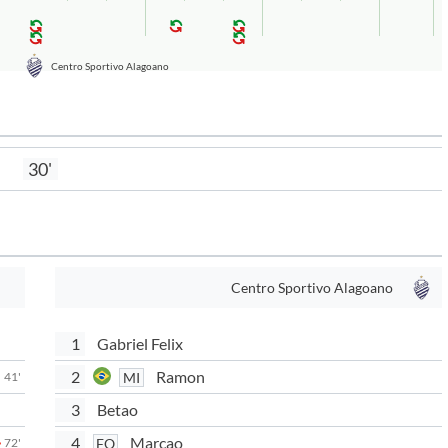
Centro Sportivo Alagoano
30'
Centro Sportivo Alagoano
1
Gabriel Felix
2
Ramon
MI
41'
3
Betao
4
Marcao
FO
72'