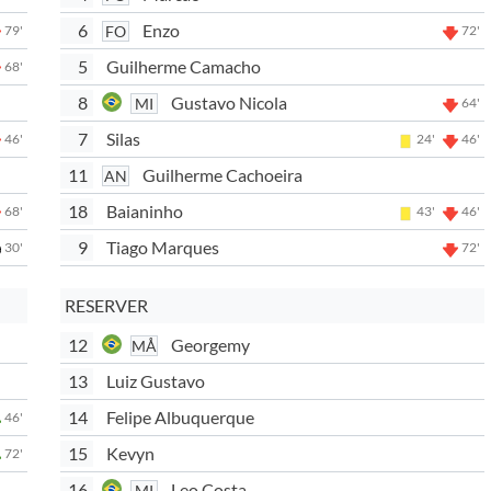
6
Enzo
FO
79'
72'
5
Guilherme Camacho
68'
8
Gustavo Nicola
MI
64'
7
Silas
46'
24'
46'
11
Guilherme Cachoeira
AN
18
Baianinho
68'
43'
46'
9
Tiago Marques
30'
72'
RESERVER
12
Georgemy
MÅ
13
Luiz Gustavo
14
Felipe Albuquerque
46'
15
Kevyn
72'
16
Leo Costa
MI