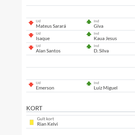
Ud
Ind
Mateus Sarará
Giva
Ud
Ind
Isaque
Kaua Jesus
Ud
Ind
Alan Santos
D. Silva
Ud
Ind
Emerson
Luiz Miguel
KORT
Gult kort
Rian Kelvi