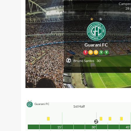
Campeon
28 
Guarani FC
T
U
U
V
V
Bruno Santos
30'
Guarani FC
1st Half
15'
30'
45'