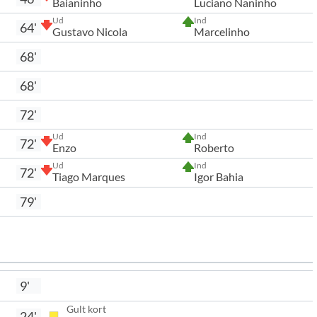
Baianinho
Luciano Naninho
Ud
Ind
64'
Gustavo Nicola
Marcelinho
68'
68'
72'
Ud
Ind
72'
Enzo
Roberto
Ud
Ind
72'
Tiago Marques
Igor Bahia
79'
9'
Gult kort
24'