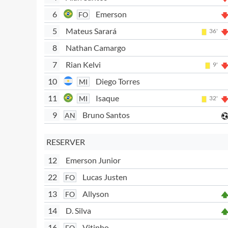
6
Emerson
FO
5
Mateus Sarará
36'
8
Nathan Camargo
7
Rian Kelvi
9'
10
Diego Torres
MI
11
Isaque
MI
32'
9
Bruno Santos
AN
RESERVER
12
Emerson Junior
22
Lucas Justen
FO
13
Allyson
FO
14
D. Silva
16
Vitinho
FO