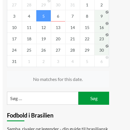
27
28
29
30
31
1
2
3
4
5
6
7
8
9
10
11
12
13
14
15
16
17
18
19
20
21
22
23
24
25
26
27
28
29
30
31
1
2
3
4
5
6
No matches for this date.
Søg
efter:
Fodbold i Brasilien
Samba, rivaler og legender - din guide til brasiliansk