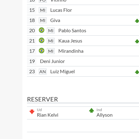
15
Lucas Flor
MI
18
Giva
MI
20
Pablo Santos
MI
21
Kaua Jesus
MI
17
Mirandinha
MI
19
Deni Junior
23
Luiz Miguel
AN
RESERVER
Ud
Ind
Rian Kelvi
Allyson