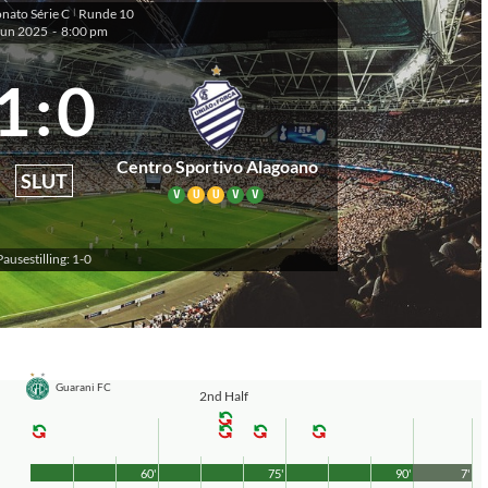
ato Série C
Runde 10
|
jun 2025
-
8:00 pm
1
:
0
Centro Sportivo Alagoano
SLUT
V
U
U
V
V
Pausestilling: 1-0
Guarani FC
2nd Half
60'
75'
90'
7'