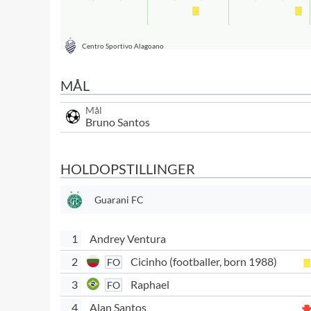
Centro Sportivo Alagoano
MÅL
Mål
Bruno Santos
HOLDOPSTILLINGER
Guarani FC
1
Andrey Ventura
2
Cicinho (footballer, born 1988)
FO
3
Raphael
FO
4
Alan Santos