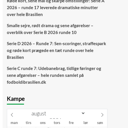
Røde kort, sene mål og skarpe omstillinger: Serie A
2026 – runde 17 leverede dramatiske minutter
over hele Brasilien
Smalle sejre, rødt drama og sene afgørelser –
overblik over Serie B 2026 runde 10
Serie D 2026 – Runde 7: Sen-scoringer, straffespark
og røde kort prægede en tæt runde over hele
Brasilien
Serie C runde 7: Udebanebrag, tidlige føringer og
sene afgørelser – hele runden samlet på
fodboldibrasilien.dk
Kampe
man
tirs
ons
tors
fre
lør
søn