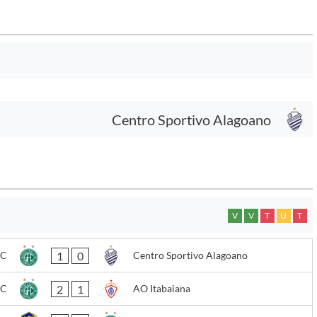
Centro Sportivo Alagoano
V
V
T
U
T
1
0
FC
Centro Sportivo Alagoano
2
1
FC
AO Itabaiana