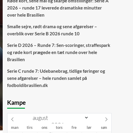
Røde kort, sene mål og skarpe omstillinger: Serie A
2026 – runde 17 leverede dramatiske minutter
over hele Brasilien
Smalle sejre, rødt drama og sene afgørelser –
overblik over Serie B 2026 runde 10
Serie D 2026 – Runde 7: Sen-scoringer, straffespark
og røde kort prægede en tæt runde over hele
Brasilien
Serie C runde 7: Udebanebrag, tidlige føringer og
sene afgørelser – hele runden samlet på
fodboldibrasilien.dk
Kampe
man
tirs
ons
tors
fre
lør
søn