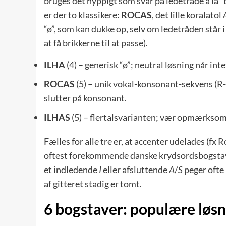
bruges det hyppigt som svar på ledetråde a la “
er der to klassikere:
ROCAS
, det lille koral­atol
“ø”, som kan dukke op, selv om ledetråden står i
at få brikkerne til at passe).
ILHA
(4) – generisk “ø”; neutral løsning når int
ROCAS
(5) – unik vokal-konsonant-sekvens (R-O
slutter på konsonant.
ILHAS
(5) – flertals­varianten; vær opmærksom,
Fælles for alle tre er, at accenter udelades (f
oftest forekommende danske krydsords­bogstaver 
et indledende
I
eller afsluttende
A
/
S
peger ofte 
af gitteret stadig er tomt.
6 bogstaver: populære løsn