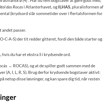
brasiliansk ø (4)”. Har du fem bogstaver at gøre godt med,
Atol das Rocas
i Atlanterhavet, og
ILHAS
, pluralis­formen af
 ental (krydsord slår sommetider over i flertals­formen for
et andet passer.
-C-A-S) der tit redder gitteret, fordi den både starter og
 hvis du har et ekstra
S
i krydsende ord.
x Rocás → ROCAS), og at de spiller godt sammen med de
(A, I, L, R, S). Brug derfor krydsende bogstaver aktivt:
på netop disse løsninger, og kan spare dig tid, når resten
inger