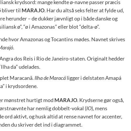
siliansk krydsord: mange kendte ø-navne passer præcis
ó
bliver til
MARAJO
. Har du altså seks felter at fylde ud,
ere herunder – de dukker jævnligt op i både danske og
ansk ø”, “ø i Amazonas” eller blot “delta-ø”.
gende hvor Amazonas og Tocantins mødes. Navnet skrives
Marajó
.
ngra dos Reis i Rio de Janeiro-staten. Originalt hedder
“Ilha da” udelades.
mplet Maracanã.
Ilha de Maracá
ligger i delstaten Amapá
a” i krydsordene.
eger mønstret hurtigt mod
MARAJO
. Krydserne gør også,
førstnævnte har nemlig dobbelt-vokal (
IO
), mens
e ord aktivt, og husk altid at rense navnet for accenter,
inden du skriver det ind i diagrammet.