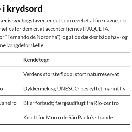
 i krydsord
ræcis syv bogstaver
, er det som regel et af fire navne, der
 Fælles for dem er, at accenter fjernes (PAQUETA,
Fernando de Noronha”), og at de dækker både hav- og
ævne længdeforskelle.
Kendetegn
Verdens største flodø; stort naturreservat
co
Dykkermekka; UNESCO-beskyttet marint liv
Janeiro
Biler forbudt; færgeudflugt fra Rio-centro
Kendt for Morro de São Paulo’s strande