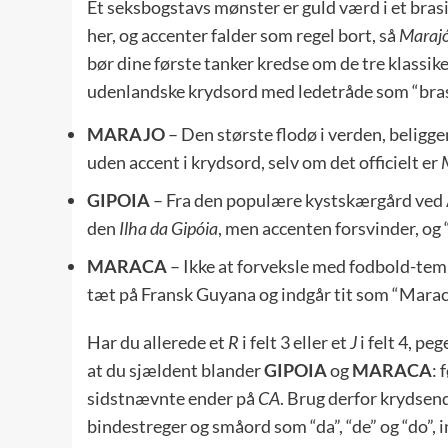
Et seksbogstavs mønster er guld værd i et bra
her, og accenter falder som regel bort, så
Maraj
bør dine første tanker kredse om de tre klassik
udenlandske krydsord med ledetråde som “brasili
MARAJO
– Den største flodø i verden, belig
uden accent i krydsord, selv om det officielt er
GIPOIA
– Fra den populære kystskærgård ved A
den
Ilha da Gipóia
, men accenten forsvinder, og 
MARACA
– Ikke at forveksle med fodbold-te
tæt på Fransk Guyana og indgår tit som “Marac
Har du allerede et
R
i felt 3 eller et
J
i felt 4, p
at du sjældent blander
GIPOIA
og
MARACA
: 
sidstnævnte ender på
CA
. Brug derfor krydsend
bindestreger og småord som “da”, “de” og “do”, 