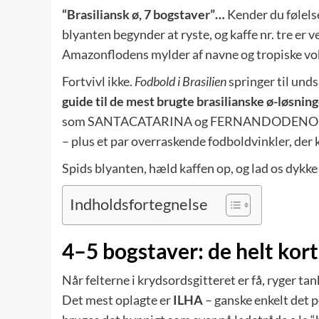
“Brasiliansk ø, 7 bogstaver”…
Kender du følelse
blyanten begynder at ryste, og kaffe nr. tre er 
Amazonflodens mylder af navne og tropiske vok
Fortvivl ikke.
Fodbold i Brasilien
springer til und
guide til de mest brugte brasilianske ø-løsnin
som SANTACATARINA og FERNANDODENORONHA 
– plus et par overraskende fodboldvinkler, der k
Spids blyanten, hæld kaffen op, og lad os dykke
Indholdsfortegnelse
4–5 bogstaver: de helt kor
Når felterne i krydsords­gitteret er få, ryger ta
Det mest oplagte er
ILHA
– ganske enkelt det p