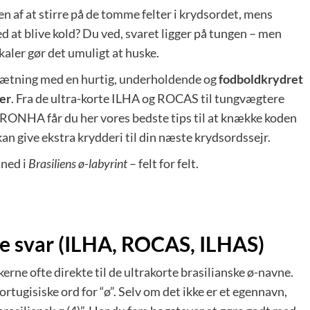
n af at stirre på de tomme felter i krydsordet, mens
ved at blive kold? Du ved, svaret ligger på tungen – men
aler gør det umuligt at huske.
sætning med en hurtig, underholdende og
fodboldkrydret
ger
. Fra de ultra-korte ILHA og ROCAS til tungvægtere
får du her vores bedste tips til at knække koden
an give ekstra krydderi til din næste krydsordssejr.
 ned i
Brasiliens ø-labyrint
– felt for felt.
te svar (ILHA, ROCAS, ILHAS)
nkerne ofte direkte til de ultrakorte brasilianske ø-navne.
ortugisiske ord for “ø”. Selv om det ikke er et egennavn,