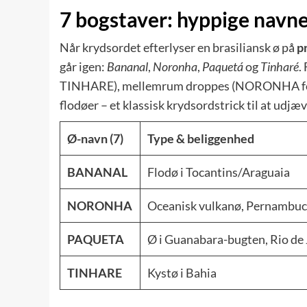
7 bogstaver: hyppige navne
Når krydsordet efterlyser en brasiliansk ø på
p
går igen:
Bananal
,
Noronha
,
Paquetá
og
Tinharé
.
TINHARE), mellemrum droppes (NORONHA for “
flodøer – et klassisk krydsordstrick til at udj
Ø-navn (7)
Type & beliggenhed
BANANAL
Flodø i Tocantins/Araguaia
NORONHA
Oceanisk vulkanø, Pernambu
PAQUETA
Ø i Guanabara-bugten, Rio de 
TINHARE
Kystø i Bahia