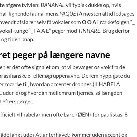
te afgøre tvivlen:
BANANAL
vil typisk dukke op, hvis
anal-lignende fauna, mens
PAQUETA
næsten altid ledsages
Omvendt afslører selv få vokaler som
O O A
i rækkefølgen “_
vokal-tunge “_ I A A E” peger mod
TINHARE
. Brug derfor
 og tiden knap.
ret peger på længere navne
r, er det ofte signalet om, at vi bevæger os væk fra de
 brasilianske ø- eller øgruppe­navne. De fem hyppigste du
især mærke til, hvordan accenter droppes (ILHABELA
E uden é) og hvordan mellemrum fjernes, så længden
 efterspørger.
fficielt «Ilhabela» men ofte bare «ØEN» for paulistas. 8
 flåde langt ude i Atlanterhavet; kommer uden accent og