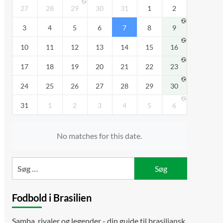
27
28
29
30
31
1
2
3
4
5
6
7
8
9
10
11
12
13
14
15
16
17
18
19
20
21
22
23
24
25
26
27
28
29
30
31
1
2
3
4
5
6
No matches for this date.
Søg
efter:
Fodbold i Brasilien
Samba, rivaler og legender - din guide til brasiliansk