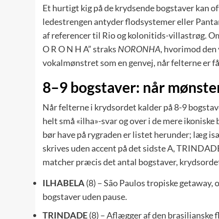
Et hurtigt kig på de krydsende bogstaver kan of
ledestrengen antyder flodsystemer eller Pant
af referencer til Rio og kolonitids-villastrøg. 
O R O N H A” straks
NORONHA
, hvorimod den 
vokalmønstret som en genvej, når felterne er få
8–9 bogstaver: når mønste
Når felterne i krydsordet kalder på 8-9 bogstave
helt små «ilha»-svar og over i de mere ikoniske
bør have på rygraden er listet herunder; læg 
skrives uden accent på det sidste A, TRINDAD
matcher præcis det antal bogstaver, krydsordet
ILHABELA
(8) – São Paulos tropiske getaway, o
bogstaver uden pause.
TRINDADE
(8) – Aflægger af den brasilianske