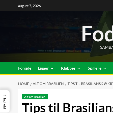
Skip
august 7, 2026
to
content
Fod
SAMBA
Forside
Ligaer
Klubber
Spillere
HOME
ALT OM BRASILIEN
TIPS TIL BRASILIANSK Ø 
→
Alt om Brasilien
Indhold
Tips til Brasili