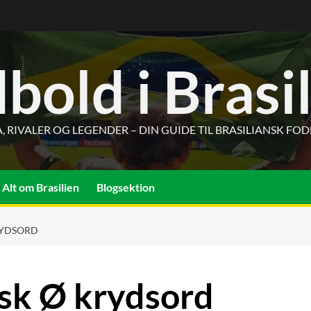
bold i Brasi
, RIVALER OG LEGENDER – DIN GUIDE TIL BRASILIANSK FO
Alt om Brasilien
Blogsektion
KRYDSORD
ansk Ø krydsord