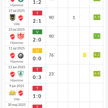
1:2
Hjemme
27 jul 2025
T
90`
1
6.9
2:1
Ude
23 jul 2025
V
90`
7.6
2:0
Hjemme
11 jul 2025
U
76`
6.2
0:0
Hjemme
13 jun 2025
T
23`
6.0
0:3
Hjemme
9 jun 2025
T
1:0
Ude
30 maj 2025
T