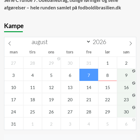
Serie C runde 7: Udebanebrag, tidlige føringer og sene
afgørelser – hele runden samlet på fodboldibrasilien.dk
Kampe
man
tirs
ons
tors
fre
lør
søn
27
28
29
30
31
1
2
3
4
5
6
7
8
9
10
11
12
13
14
15
16
17
18
19
20
21
22
23
24
25
26
27
28
29
30
31
1
2
3
4
5
6