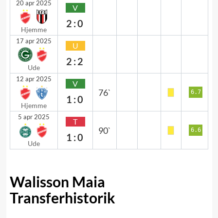
20 apr 2025
V
2:0
Hjemme
17 apr 2025
U
2:2
Ude
12 apr 2025
V
76`
6.7
1:0
Hjemme
5 apr 2025
T
90`
6.6
1:0
Ude
Walisson Maia
Transferhistorik