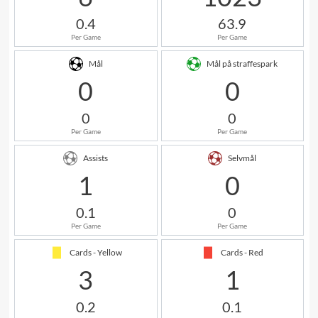
0.4
63.9
Per Game
Per Game
Mål
Mål på straffespark
0
0
0
0
Per Game
Per Game
Assists
Selvmål
1
0
0.1
0
Per Game
Per Game
Cards - Yellow
Cards - Red
3
1
0.2
0.1