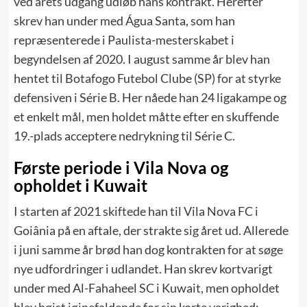
ved årets udgang udløb hans kontrakt. Herefter
skrev han under med Água Santa, som han
repræsenterede i Paulista-mesterskabet i
begyndelsen af 2020. I august samme år blev han
hentet til Botafogo Futebol Clube (SP) for at styrke
defensiven i Série B. Her nåede han 24 ligakampe og
et enkelt mål, men holdet måtte efter en skuffende
19.-plads acceptere nedrykning til Série C.
Første periode i Vila Nova og
opholdet i Kuwait
I starten af 2021 skiftede han til Vila Nova FC i
Goiânia på en aftale, der strakte sig året ud. Allerede
i juni samme år brød han dog kontrakten for at søge
nye udfordringer i udlandet. Han skrev kortvarigt
under med Al-Fahaheel SC i Kuwait, men opholdet