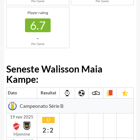
Per Game
Per Game
Player rating
6.7
-
Per Game
Seneste Walisson Maia
Kampe:
Dato
Resultat
Campeonato Série B
19 nov 2025
U
2:2
Hjemme