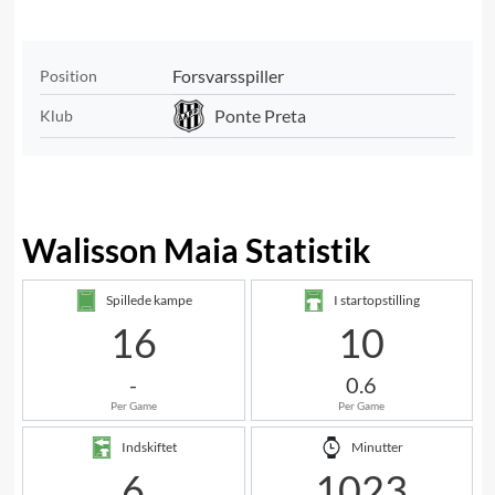
Forsvarsspiller
Position
Ponte Preta
Klub
Walisson Maia Statistik
Spillede kampe
I startopstilling
16
10
-
0.6
Per Game
Per Game
Indskiftet
Minutter
6
1023