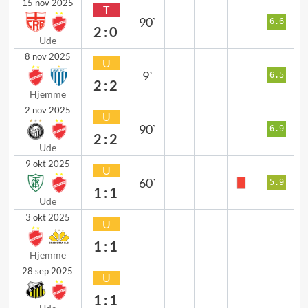
15 nov 2025
T
90`
6.6
2:0
Ude
8 nov 2025
U
9`
6.5
2:2
Hjemme
2 nov 2025
U
90`
6.9
2:2
Ude
9 okt 2025
U
60`
5.9
1:1
Ude
3 okt 2025
U
1:1
Hjemme
28 sep 2025
U
1:1