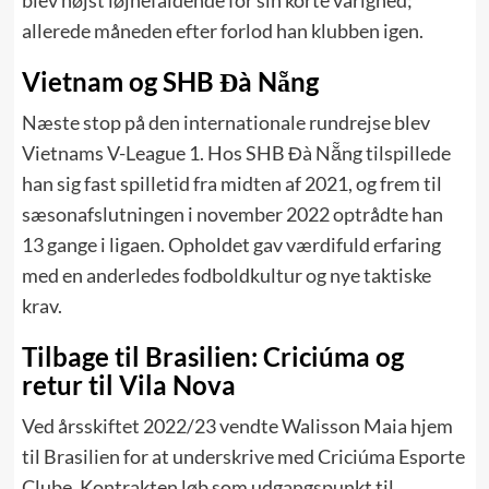
blev højst iøjnefaldende for sin korte varighed;
allerede måneden efter forlod han klubben igen.
Vietnam og SHB Đà Nẵng
Næste stop på den internationale rundrejse blev
Vietnams V-League 1. Hos SHB Đà Nẵng tilspillede
han sig fast spilletid fra midten af 2021, og frem til
sæsonafslutningen i november 2022 optrådte han
13 gange i ligaen. Opholdet gav værdifuld erfaring
med en anderledes fodboldkultur og nye taktiske
krav.
Tilbage til Brasilien: Criciúma og
retur til Vila Nova
Ved årsskiftet 2022/23 vendte Walisson Maia hjem
til Brasilien for at underskrive med Criciúma Esporte
Clube. Kontrakten løb som udgangspunkt til