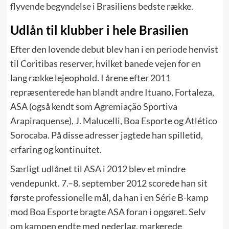
flyvende begyndelse i Brasiliens bedste række.
Udlån til klubber i hele Brasilien
Efter den lovende debut blev han i en periode henvist
til Coritibas reserver, hvilket banede vejen for en
lang række lejeophold. I årene efter 2011
repræsenterede han blandt andre Ituano, Fortaleza,
ASA (også kendt som Agremiação Sportiva
Arapiraquense), J. Malucelli, Boa Esporte og Atlético
Sorocaba. På disse adresser jagtede han spilletid,
erfaring og kontinuitet.
Særligt udlånet til ASA i 2012 blev et mindre
vendepunkt. 7.–8. september 2012 scorede han sit
første professionelle mål, da han i en Série B-kamp
mod Boa Esporte bragte ASA foran i opgøret. Selv
om kampen endte med nederlag, markerede