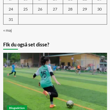
24
25
26
27
28
29
30
31
« maj
FIk du også set disse?
Blogsektion