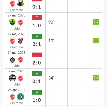
0:1
Hjemme
27 maj 2025
T
90`
7.2
1:0
Ude
17 maj 2025
V
10`
6.7
2:1
Hjemme
14 maj 2025
T
2:0
Ude
7 maj 2025
V
34`
7.0
0:1
Ude
26 apr 2025
V
1:0
Hjemme