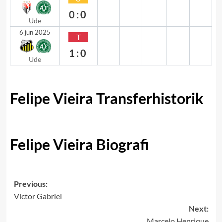
0:0
Ude
6 jun 2025
T
1:0
Ude
Felipe Vieira Transferhistorik
Felipe Vieira Biografi
Post
Previous:
Victor Gabriel
navigation
Next:
Marcelo Henrique