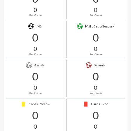
0
0
Per Game
Per Game
Mål
Mål på straffespark
0
0
0
0
Per Game
Per Game
Assists
Selvmål
0
0
0
0
Per Game
Per Game
Cards - Yellow
Cards - Red
0
0
0
0