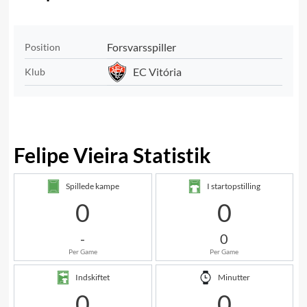
Forsvarsspiller
Position
EC Vitória
Klub
Felipe Vieira Statistik
Spillede kampe
I startopstilling
0
0
-
0
Per Game
Per Game
Indskiftet
Minutter
0
0