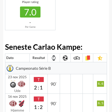
Player rating
7.0
-
Per Game
Seneste Carlao Kampe:
Dato
Resultat
Campeonato Série B
23 nov 2025
T
90`
6.6
2:1
Ude
16 nov 2025
T
90`
6.5
1:2
Hjemme