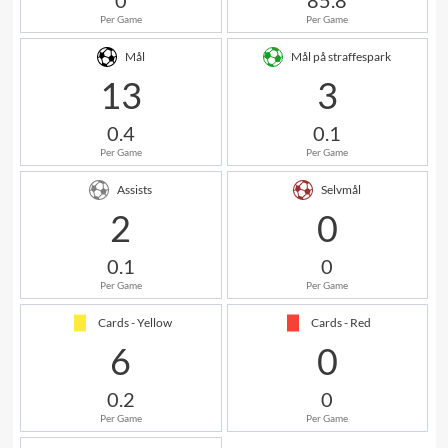
0
85.8
Per Game
Per Game
Mål
Mål på straffespark
13
3
0.4
0.1
Per Game
Per Game
Assists
Selvmål
2
0
0.1
0
Per Game
Per Game
Cards - Yellow
Cards - Red
6
0
0.2
0
Per Game
Per Game