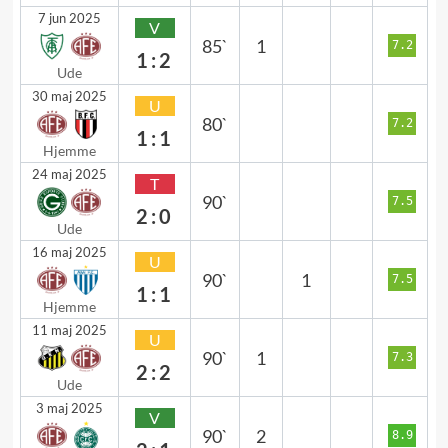
7 jun 2025
V
85`
1
7.2
1:2
Ude
30 maj 2025
U
80`
7.2
1:1
Hjemme
24 maj 2025
T
90`
7.5
2:0
Ude
16 maj 2025
U
90`
1
7.5
1:1
Hjemme
11 maj 2025
U
90`
1
7.3
2:2
Ude
3 maj 2025
V
90`
2
8.9