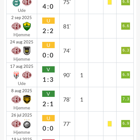
75`
6.6
4:0
Ude
2 sep 2025
U
81`
6.6
2:2
Hjemme
24 aug 2025
U
74`
6.3
0:0
Hjemme
17 aug 2025
V
90`
1
6.9
1:3
Ude
8 aug 2025
V
78`
1
7.3
2:1
Hjemme
26 jul 2025
U
77`
6.9
0:0
Hjemme
19 jul 2025