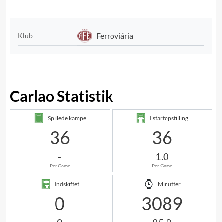
Ferroviária
Klub
Carlao Statistik
Spillede kampe
I startopstilling
36
36
-
1.0
Per Game
Per Game
Indskiftet
Minutter
0
3089