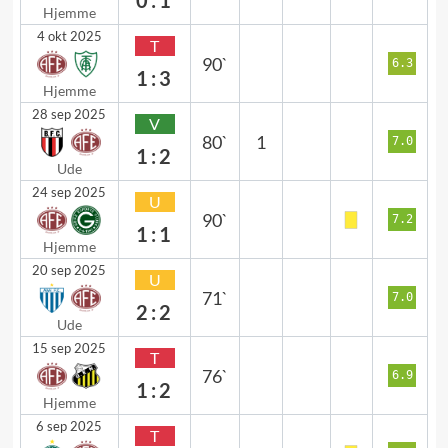
0:1
Hjemme
4 okt 2025
T
90`
6.3
1:3
Hjemme
28 sep 2025
V
80`
1
7.0
1:2
Ude
24 sep 2025
U
90`
7.2
1:1
Hjemme
20 sep 2025
U
71`
7.0
2:2
Ude
15 sep 2025
T
76`
6.9
1:2
Hjemme
6 sep 2025
T