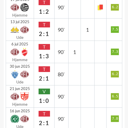
T
90`
6.2
1:2
Hjemme
13 jul 2025
T
90`
1
7.5
2:1
Ude
6 jul 2025
T
90`
1
7.3
1:3
Hjemme
30 jun 2025
T
80`
6.2
2:1
Ude
21 jun 2025
V
90`
6.5
1:0
Hjemme
16 jun 2025
T
90`
7.0
2:1
Ude