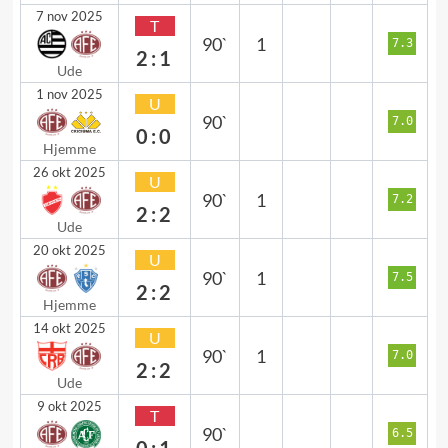
7 nov 2025
T
90`
1
7.3
2:1
Ude
1 nov 2025
U
90`
7.0
0:0
Hjemme
26 okt 2025
U
90`
1
7.2
2:2
Ude
20 okt 2025
U
90`
1
7.5
2:2
Hjemme
14 okt 2025
U
90`
1
7.0
2:2
Ude
9 okt 2025
T
90`
6.5