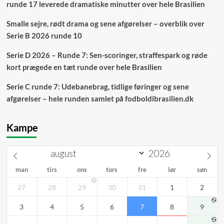
runde 17 leverede dramatiske minutter over hele Brasilien
Smalle sejre, rødt drama og sene afgørelser – overblik over
Serie B 2026 runde 10
Serie D 2026 – Runde 7: Sen-scoringer, straffespark og røde
kort prægede en tæt runde over hele Brasilien
Serie C runde 7: Udebanebrag, tidlige føringer og sene
afgørelser – hele runden samlet på fodboldibrasilien.dk
Kampe
man
tirs
ons
tors
fre
lør
søn
27
28
29
30
31
1
2
3
4
5
6
7
8
9