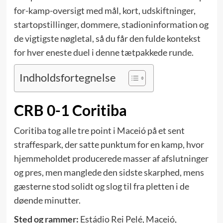
for-kamp-oversigt med mål, kort, udskiftninger,
startopstillinger, dommere, stadioninformation og
de vigtigste nøgletal, så du får den fulde kontekst
for hver eneste duel i denne tætpakkede runde.
Indholdsfortegnelse
CRB 0-1 Coritiba
Coritiba tog alle tre point i Maceió på et sent
straffespark, der satte punktum for en kamp, hvor
hjemmeholdet producerede masser af afslutninger
og pres, men manglede den sidste skarphed, mens
gæsterne stod solidt og slog til fra pletten i de
døende minutter.
Sted og rammer:
Estádio Rei Pelé, Maceió,