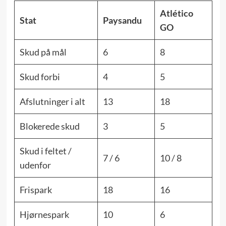
Atlético
Stat
Paysandu
GO
Skud på mål
6
8
Skud forbi
4
5
Afslutninger i alt
13
18
Blokerede skud
3
5
Skud i feltet /
7 / 6
10 / 8
udenfor
Frispark
18
16
Hjørnespark
10
6