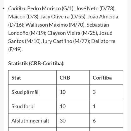
Coritiba:
Pedro Morisco (G/1); José Neto (D/73),
Maicon (D/3), Jacy Oliveira (D/55), João Almeida
(D/16); Wallisson Máximo (M/70), Sebastián
Londoño (M/19); Clayson Vieira (M/25), Josué
Santos (M/10),
Iury Castilho
(M/77);
Dellatorre
(F/49).
Statistik (CRB-Coritiba):
Stat
CRB
Coritiba
Skud på mål
10
3
Skud forbi
10
1
Afslutninger i alt
30
6