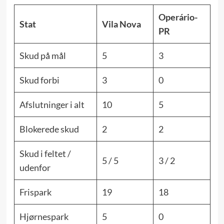
Operário-
Stat
Vila Nova
PR
Skud på mål
5
3
Skud forbi
3
0
Afslutninger i alt
10
5
Blokerede skud
2
2
Skud i feltet /
5 / 5
3 / 2
udenfor
Frispark
19
18
Hjørnespark
5
0