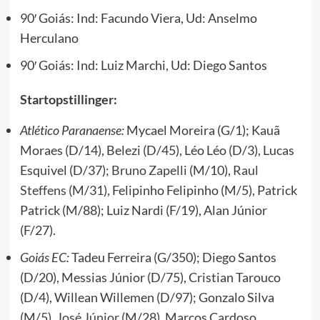
90′ Goiás: Ind: Facundo Viera, Ud: Anselmo
Herculano
90′ Goiás: Ind: Luiz Marchi, Ud: Diego Santos
Startopstillinger:
Atlético Paranaense:
Mycael Moreira (G/1); Kauã
Moraes (D/14), Belezi (D/45), Léo Léo (D/3), Lucas
Esquivel (D/37);
Bruno Zapelli
(M/10),
Raul
Steffens
(M/31), Felipinho Felipinho (M/5), Patrick
Patrick (M/88); Luiz Nardi (F/19), Alan Júnior
(F/27).
Goiás EC:
Tadeu Ferreira (G/350); Diego Santos
(D/20), Messias Júnior (D/75), Cristian Tarouco
(D/4), Willean Willemen (D/97); Gonzalo Silva
(M/5),
José Júnior
(M/28), Marcos Cardoso