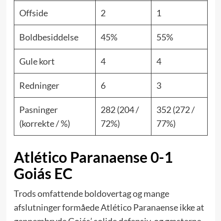
Offside
2
1
Boldbesiddelse
45%
55%
Gule kort
4
4
Redninger
6
3
Pasninger
282 (204 /
352 (272 /
(korrekte / %)
72%)
77%)
Atlético Paranaense 0-1
Goiás EC
Trods omfattende boldovertag og mange
afslutninger formåede Atlético Paranaense ikke at
gennembryde Goiás’ solide defensiv, og gæsterne