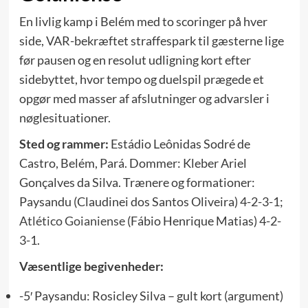
En livlig kamp i Belém med to scoringer på hver
side, VAR-bekræftet straffespark til gæsterne lige
før pausen og en resolut udligning kort efter
sidebyttet, hvor tempo og duelspil prægede et
opgør med masser af afslutninger og advarsler i
nøglesituationer.
Sted og rammer:
Estádio Leônidas Sodré de
Castro, Belém, Pará. Dommer: Kleber Ariel
Gonçalves da Silva. Trænere og formationer:
Paysandu (Claudinei dos Santos Oliveira) 4-2-3-1;
Atlético Goianiense
(Fábio Henrique Matias) 4-2-
3-1.
Væsentlige begivenheder:
-5′ Paysandu: Rosicley Silva – gult kort (argument)