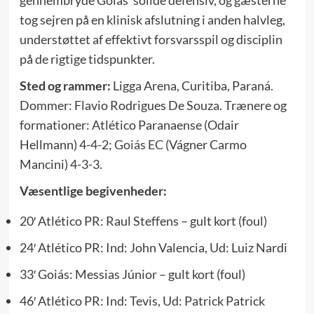
tog sejren på en klinisk afslutning i anden halvleg,
understøttet af effektivt forsvarsspil og disciplin
på de rigtige tidspunkter.
Sted og rammer:
Ligga Arena, Curitiba, Paraná.
Dommer: Flavio Rodrigues De Souza. Trænere og
formationer: Atlético Paranaense (Odair
Hellmann) 4-4-2;
Goiás EC
(Vágner Carmo
Mancini) 4-3-3.
Væsentlige begivenheder:
20′ Atlético PR: Raul Steffens – gult kort (foul)
24′ Atlético PR: Ind: John Valencia, Ud: Luiz Nardi
33′ Goiás: Messias Júnior – gult kort (foul)
46′ Atlético PR: Ind: Tevis, Ud: Patrick Patrick