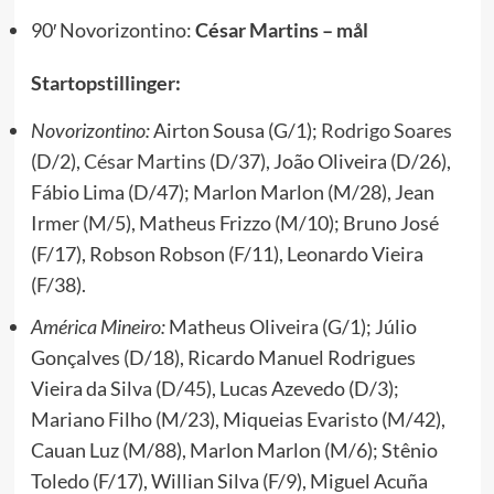
90′ Novorizontino:
César Martins – mål
Startopstillinger:
Novorizontino:
Airton Sousa (G/1);
Rodrigo Soares
(D/2),
César Martins
(D/37), João Oliveira (D/26),
Fábio Lima (D/47); Marlon Marlon (M/28), Jean
Irmer (M/5), Matheus Frizzo (M/10); Bruno José
(F/17), Robson Robson (F/11), Leonardo Vieira
(F/38).
América Mineiro:
Matheus Oliveira (G/1); Júlio
Gonçalves (D/18), Ricardo Manuel Rodrigues
Vieira da Silva (D/45), Lucas Azevedo (D/3);
Mariano Filho (M/23), Miqueias Evaristo (M/42),
Cauan Luz (M/88), Marlon Marlon (M/6); Stênio
Toledo (F/17), Willian Silva (F/9), Miguel Acuña