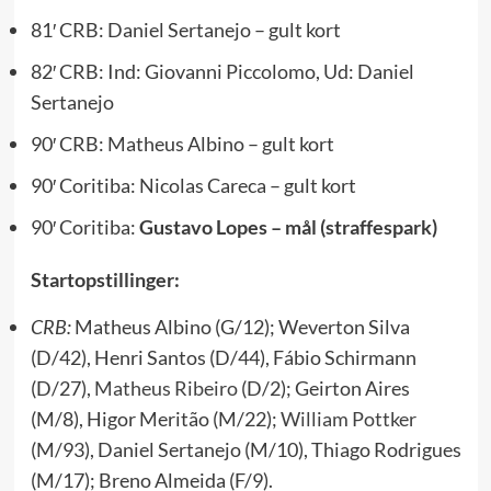
81′ CRB: Daniel Sertanejo – gult kort
82′ CRB: Ind: Giovanni Piccolomo, Ud: Daniel
Sertanejo
90′ CRB: Matheus Albino – gult kort
90′ Coritiba: Nicolas Careca – gult kort
90′ Coritiba:
Gustavo Lopes – mål (straffespark)
Startopstillinger:
CRB:
Matheus Albino (G/12); Weverton Silva
(D/42), Henri Santos (D/44), Fábio Schirmann
(D/27),
Matheus Ribeiro
(D/2); Geirton Aires
(M/8), Higor Meritão (M/22);
William Pottker
(M/93), Daniel Sertanejo (M/10), Thiago Rodrigues
(M/17); Breno Almeida (F/9).