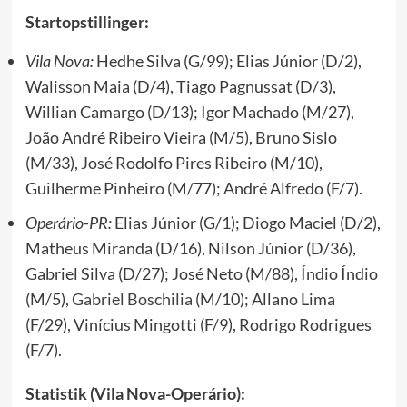
Startopstillinger:
Vila Nova:
Hedhe Silva (G/99); Elias Júnior (D/2),
Walisson Maia (D/4), Tiago Pagnussat (D/3),
Willian Camargo (D/13); Igor Machado (M/27),
João André Ribeiro Vieira (M/5), Bruno Sislo
(M/33), José Rodolfo Pires Ribeiro (M/10),
Guilherme Pinheiro (M/77); André Alfredo (F/7).
Operário-PR:
Elias Júnior (G/1); Diogo Maciel (D/2),
Matheus Miranda (D/16), Nilson Júnior (D/36),
Gabriel Silva (D/27); José Neto (M/88), Índio Índio
(M/5),
Gabriel Boschilia
(M/10); Allano Lima
(F/29), Vinícius Mingotti (F/9), Rodrigo Rodrigues
(F/7).
Statistik (Vila Nova-Operário):