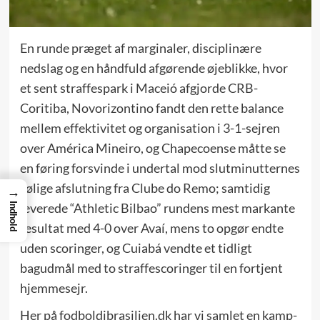
En runde præget af marginaler, disciplinære
nedslag og en håndfuld afgørende øjeblikke, hvor
et sent straffespark i Maceió afgjorde CRB-
Coritiba, Novorizontino fandt den rette balance
mellem effektivitet og organisation i 3-1-sejren
over América Mineiro, og Chapecoense måtte se
en føring forsvinde i undertal mod slutminutternes
kølige afslutning fra Clube do Remo; samtidig
→
leverede “Athletic Bilbao” rundens mest markante
Indhold
resultat med 4-0 over Avaí, mens to opgør endte
uden scoringer, og Cuiabá vendte et tidligt
bagudmål med to straffescoringer til en fortjent
hjemmesejr.
Her på fodboldibrasilien.dk har vi samlet en kamp-