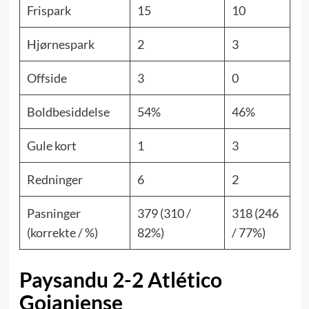
Frispark
15
10
Hjørnespark
2
3
Offside
3
0
Boldbesiddelse
54%
46%
Gule kort
1
3
Redninger
6
2
Pasninger
379 (310 /
318 (246
(korrekte / %)
82%)
/ 77%)
Paysandu 2-2 Atlético
Goianiense