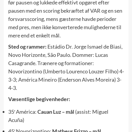
før pausen og lukkede effektivt opgøret efter
pausen med en scoring bekræftet af VAR og en sen
forsvarsscoring, mens gæsterne havde perioder
med pres, men ikke konverterede mulighederne til
mere end et enkelt mål.
Sted og rammer:
Estádio Dr. Jorge Ismael de Biasi,
Novo Horizonte, São Paulo. Dommer: Lucas
Casagrande. Trænere og formationer:
Novorizontino (Umberto Lourenco Louzer Filho) 4-
3-3;
América Mineiro
(Enderson Alves Moreira) 3-
4-3.
Væsentlige begivenheder:
35′ América:
Cauan Luz – mål
(assist: Miguel
Acuña)
45′ Novorizontino:
Matheus Frizzo – mål