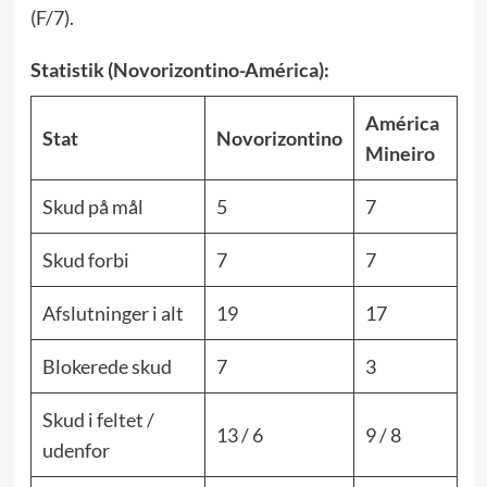
(F/7).
Statistik (Novorizontino-América):
América
Stat
Novorizontino
Mineiro
Skud på mål
5
7
Skud forbi
7
7
Afslutninger i alt
19
17
Blokerede skud
7
3
Skud i feltet /
13 / 6
9 / 8
udenfor