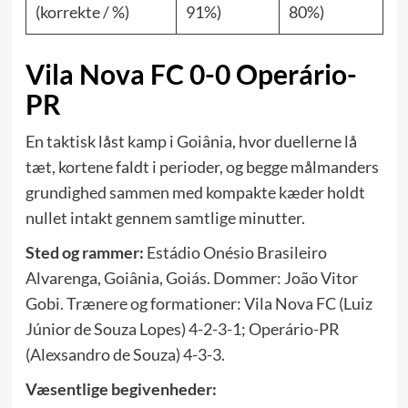
(korrekte / %)
91%)
80%)
Vila Nova FC 0-0 Operário-
PR
En taktisk låst kamp i Goiânia, hvor duellerne lå
tæt, kortene faldt i perioder, og begge målmanders
grundighed sammen med kompakte kæder holdt
nullet intakt gennem samtlige minutter.
Sted og rammer:
Estádio Onésio Brasileiro
Alvarenga, Goiânia, Goiás. Dommer: João Vitor
Gobi. Trænere og formationer: Vila Nova FC (Luiz
Júnior de Souza Lopes) 4-2-3-1; Operário-PR
(Alexsandro de Souza) 4-3-3.
Væsentlige begivenheder: