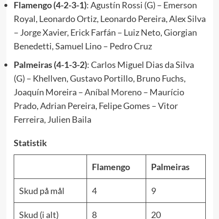
Flamengo (4-2-3-1)
: Agustín Rossi (G) – Emerson
Royal, Leonardo Ortiz, Leonardo Pereira, Alex Silva
– Jorge Xavier, Erick Farfán – Luiz Neto, Giorgian
Benedetti, Samuel Lino – Pedro Cruz
Palmeiras (4-1-3-2)
: Carlos Miguel Dias da Silva
(G) – Khellven, Gustavo Portillo, Bruno Fuchs,
Joaquín Moreira –
Aníbal Moreno
– Maurício
Prado, Adrian Pereira, Felipe Gomes – Vitor
Ferreira, Julien Baila
Statistik
Flamengo
Palmeiras
Skud på mål
4
9
Skud (i alt)
8
20