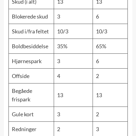
Skud (i alt)
13
13
Blokerede skud
3
6
Skud i/fra feltet
10/3
10/3
Boldbesiddelse
35%
65%
Hjørnespark
3
6
Offside
4
2
Begåede
13
13
frispark
Gule kort
3
2
Redninger
2
3