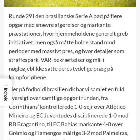
Runde 29 i den brasilianske Serie A bød på flere
opgør med snævre afgørelser og markante
præstationer, hvor hjemmeholdene generelt greb
initiativet, men også måtte holde stand mod
perioder med massivt pres, og hvor detaljer som
straffespark, VAR-bekræftelser og mål i
nøgleøjeblikke satte deres tydelige præg på
kampforløbene.
→
Her på fodboldibrasilien.dk har vi samlet en fuld
Indhold
oversigt over samtlige opgør i runden, fra
Corinthians’ kontrollerede 1-0-sejr over
Atlético
Mineiro
og EC Juventudes disciplinerede 1-0 mod
RB Bragantino, til EC Bahias markante 4-0 over
Grêmio og Flamengos målrige 3-2 mod Palmeiras,