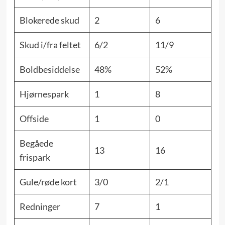
Blokerede skud
2
6
Skud i/fra feltet
6/2
11/9
Boldbesiddelse
48%
52%
Hjørnespark
1
8
Offside
1
0
Begåede
13
16
frispark
Gule/røde kort
3/0
2/1
Redninger
7
1