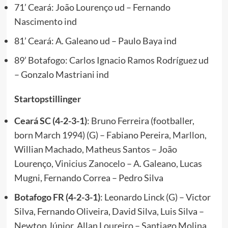
71’ Ceará: João Lourenço ud – Fernando
Nascimento ind
81’ Ceará: A. Galeano ud – Paulo Baya ind
89’ Botafogo: Carlos Ignacio Ramos Rodríguez ud
– Gonzalo Mastriani ind
Startopstillinger
Ceará SC (4-2-3-1)
: Bruno Ferreira (footballer,
born March 1994) (G) – Fabiano Pereira,
Marllon,
Willian Machado, Matheus Santos – João
Lourenço,
Vinicius Zanocelo
– A. Galeano, Lucas
Mugni, Fernando Correa – Pedro Silva
Botafogo FR (4-2-3-1)
: Leonardo Linck (G) – Victor
Silva, Fernando Oliveira, David Silva, Luis Silva –
Newton Júnior, Allan Loureiro – Santiago Molina,