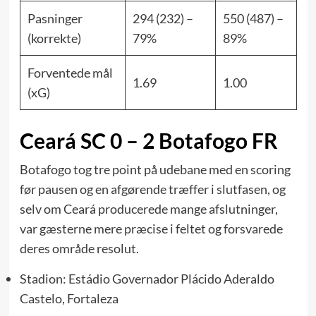
Pasninger
294 (232) –
550 (487) –
(korrekte)
79%
89%
Forventede mål
1.69
1.00
(xG)
Ceará SC 0 – 2 Botafogo FR
Botafogo tog tre point på udebane med en scoring
før pausen og en afgørende træffer i slutfasen, og
selv om Ceará producerede mange afslutninger,
var gæsterne mere præcise i feltet og forsvarede
deres område resolut.
Stadion: Estádio Governador Plácido Aderaldo
Castelo, Fortaleza