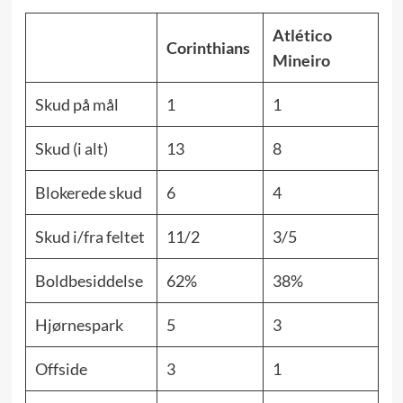
Atlético
Corinthians
Mineiro
Skud på mål
1
1
Skud (i alt)
13
8
Blokerede skud
6
4
Skud i/fra feltet
11/2
3/5
Boldbesiddelse
62%
38%
Hjørnespark
5
3
Offside
3
1