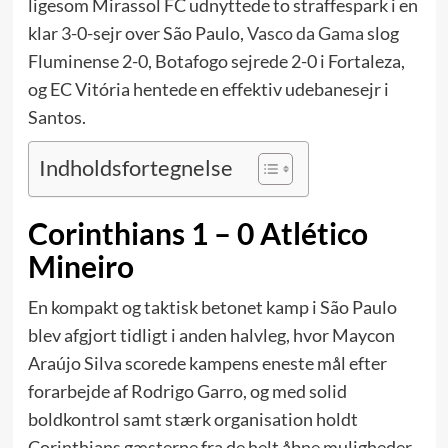
ligesom Mirassol FC udnyttede to straffespark i en
klar 3-0-sejr over São Paulo,
Vasco da Gama
slog
Fluminense 2-0, Botafogo sejrede 2-0 i Fortaleza,
og EC Vitória hentede en effektiv udebanesejr i
Santos.
Indholdsfortegnelse
Corinthians 1 – 0 Atlético
Mineiro
En kompakt og taktisk betonet kamp i São Paulo
blev afgjort tidligt i anden halvleg, hvor Maycon
Araújo Silva scorede kampens eneste mål efter
forarbejde af Rodrigo Garro, og med solid
boldkontrol samt stærk organisation holdt
Corinthians gæsterne fra de helt åbne muligheder.