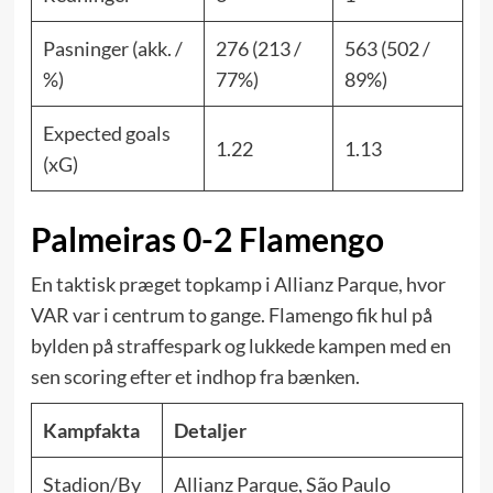
Pasninger (akk. /
276 (213 /
563 (502 /
%)
77%)
89%)
Expected goals
1.22
1.13
(xG)
Palmeiras 0-2 Flamengo
En taktisk præget topkamp i Allianz Parque, hvor
VAR var i centrum to gange. Flamengo fik hul på
bylden på straffespark og lukkede kampen med en
sen scoring efter et indhop fra bænken.
Kampfakta
Detaljer
Stadion/By
Allianz Parque, São Paulo