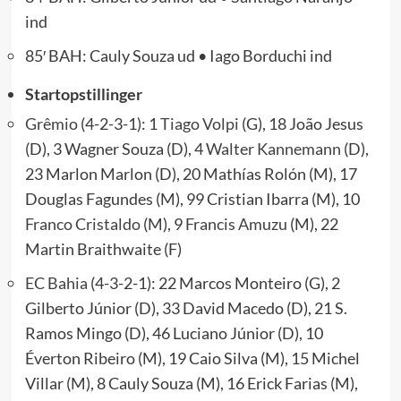
ind
85′ BAH: Cauly Souza ud • Iago Borduchi ind
Startopstillinger
Grêmio
(4-2-3-1): 1
Tiago Volpi
(G), 18 João Jesus
(D), 3 Wagner Souza (D), 4
Walter Kannemann
(D),
23 Marlon Marlon (D), 20 Mathías Rolón (M), 17
Douglas Fagundes (M), 99 Cristian Ibarra (M), 10
Franco Cristaldo
(M), 9
Francis Amuzu
(M), 22
Martin Braithwaite (F)
EC Bahia
(4-3-2-1): 22 Marcos Monteiro (G), 2
Gilberto Júnior (D), 33 David Macedo (D), 21 S.
Ramos Mingo (D), 46 Luciano Júnior (D), 10
Éverton Ribeiro (M), 19 Caio Silva (M), 15 Michel
Villar (M), 8 Cauly Souza (M), 16 Erick Farias (M),