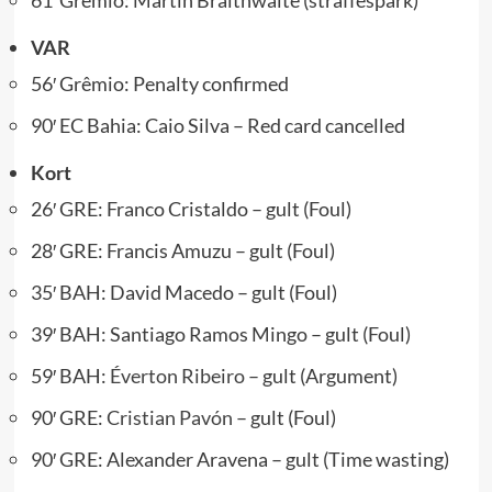
61′ Grêmio: Martin Braithwaite (straffespark)
VAR
56′ Grêmio: Penalty confirmed
90′ EC Bahia: Caio Silva – Red card cancelled
Kort
26′ GRE: Franco Cristaldo – gult (Foul)
28′ GRE: Francis Amuzu – gult (Foul)
35′ BAH: David Macedo – gult (Foul)
39′ BAH: Santiago Ramos Mingo – gult (Foul)
59′ BAH:
Éverton Ribeiro
– gult (Argument)
90′ GRE:
Cristian Pavón
– gult (Foul)
90′ GRE: Alexander Aravena – gult (Time wasting)