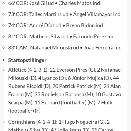
66′ COR: José Gil ud • Charles Matos ind
73′ COR: Talles Martins ud • Ángel Villamayor ind
74′ COR: André Díaz ud •
Breno Bidon
ind
81′ COR: Matheus Silva ud • Facundo Pérez ind
83′ CAM: Natanael Milouski ud • João Ferreira ind
Startopstillinger
Atlético (4-2-3-1): 22 Everson Pires (G), 2 Natanael
Milouski (D), 4
Lyanco
(D), 6 Júnior Mujica (D), 44
Rubens Ricoldi (D), 20 Patrick Patrick (M), 21 Alan
Franco (M), 33 Ronielson Barbosa (M), 10
Gustavo
Scarpa
(M), 11 Bernard (footballer) (M), 7 Hulk
(footballer) (F)
Corinthians (4-1-4-1): 1 Hugo Nogueira (G), 2
Matheus Silva (D), 47 João Jesus (D), 25 Carlos