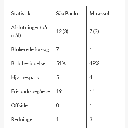
Statistik
São Paulo
Mirassol
Afslutninger (på
12 (3)
7 (3)
mål)
Blokerede forsøg
7
1
Boldbesiddelse
51%
49%
Hjørnespark
5
4
Frispark/begåede
19
11
Offside
0
1
Redninger
1
3