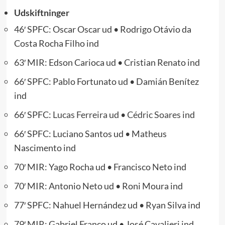
Udskiftninger
46′ SPFC: Oscar Oscar ud • Rodrigo Otávio da
Costa Rocha Filho ind
63′ MIR: Edson Carioca ud • Cristian Renato ind
66′ SPFC: Pablo Fortunato ud • Damián Benítez
ind
66′ SPFC:
Lucas Ferreira
ud •
Cédric Soares
ind
66′ SPFC: Luciano Santos ud • Matheus
Nascimento ind
70′ MIR: Yago Rocha ud • Francisco Neto ind
70′ MIR: Antonio Neto ud • Roni Moura ind
77′ SPFC: Nahuel Hernández ud • Ryan Silva ind
79′ MIR: Gabriel Franco ud • José Cavalieri ind