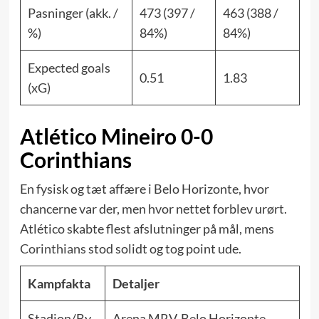
Pasninger (akk. /
473 (397 /
463 (388 /
%)
84%)
84%)
Expected goals
0.51
1.83
(xG)
Atlético Mineiro 0-0
Corinthians
En fysisk og tæt affære i Belo Horizonte, hvor
chancerne var der, men hvor nettet forblev urørt.
Atlético skabte flest afslutninger på mål, mens
Corinthians
stod solidt og tog point ude.
Kampfakta
Detaljer
Stadion/By
Arena MRV, Belo Horizonte