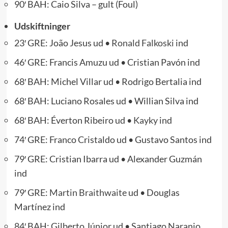
90′ BAH: Caio Silva – gult (Foul)
Udskiftninger
23′ GRE: João Jesus ud •
Ronald Falkoski
ind
46′ GRE: Francis Amuzu ud • Cristian Pavón ind
68′ BAH: Michel Villar ud • Rodrigo Bertalia ind
68′ BAH: Luciano Rosales ud • Willian Silva ind
68′ BAH: Éverton Ribeiro ud •
Kayky
ind
74′ GRE: Franco Cristaldo ud • Gustavo Santos ind
79′ GRE: Cristian Ibarra ud • Alexander Guzmán
ind
79′ GRE:
Martin Braithwaite
ud • Douglas
Martínez ind
84′ BAH: Gilberto Júnior ud • Santiago Naranjo