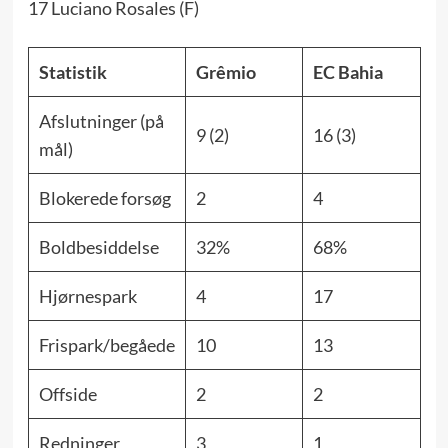
17 Luciano Rosales (F)
Statistik
Grêmio
EC Bahia
Afslutninger (på
9 (2)
16 (3)
mål)
Blokerede forsøg
2
4
Boldbesiddelse
32%
68%
Hjørnespark
4
17
Frispark/begåede
10
13
Offside
2
2
Redninger
3
1