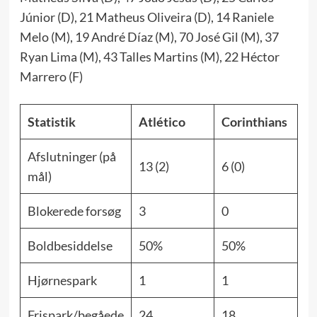
Júnior (D), 21 Matheus Oliveira (D), 14 Raniele
Melo (M), 19 André Díaz (M), 70 José Gil (M), 37
Ryan Lima (M), 43 Talles Martins (M), 22 Héctor
Marrero (F)
Statistik
Atlético
Corinthians
Afslutninger (på
13 (2)
6 (0)
mål)
Blokerede forsøg
3
0
Boldbesiddelse
50%
50%
Hjørnespark
1
1
Frispark/begåede
24
18