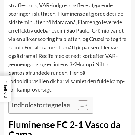
straffespark, VAR-indgreb og flere afgørende
scoringer i slutfasen. Fluminense afgjorde det i de
sidste minutter på Maracanã,
Flamengo
leverede
en effektiv udebanesejr i São Paulo, Grêmio vandt
via en sikker scoring fra pletten, og Cruzeiro tog tre
point i Fortaleza med to mål før pausen. Der var
også drama i Recife med et rødt kort efter VAR-
gennemgang, og en intens 3-2-kamp i Nilton
Santos afrundede runden. Her på
→
fodboldibrasilien.dk har vi samlet den fulde kamp-
Indhold
for-kamp-oversigt.
Indholdsfortegnelse
Fluminense FC 2-1 Vasco da
Gama