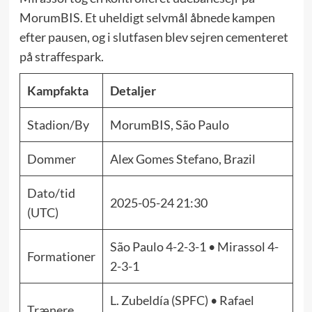
MorumBIS. Et uheldigt selvmål åbnede kampen
efter pausen, og i slutfasen blev sejren cementeret
på straffespark.
Kampfakta
Detaljer
Stadion/By
MorumBIS, São Paulo
Dommer
Alex Gomes Stefano, Brazil
Dato/tid
2025-05-24 21:30
(UTC)
São Paulo 4-2-3-1 • Mirassol 4-
Formationer
2-3-1
L. Zubeldía (SPFC) • Rafael
Trænere