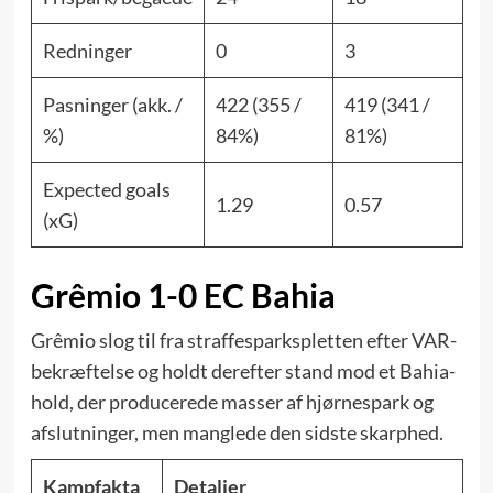
Redninger
0
3
Pasninger (akk. /
422 (355 /
419 (341 /
%)
84%)
81%)
Expected goals
1.29
0.57
(xG)
Grêmio 1-0 EC Bahia
Grêmio slog til fra straffesparkspletten efter VAR-
bekræftelse og holdt derefter stand mod et Bahia-
hold, der producerede masser af hjørnespark og
afslutninger, men manglede den sidste skarphed.
Kampfakta
Detaljer