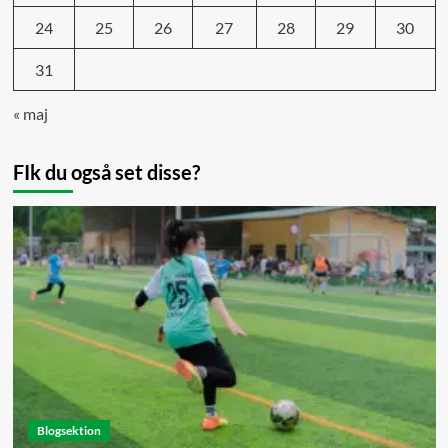
24
25
26
27
28
29
30
31
« maj
FIk du også set disse?
Blogsektion