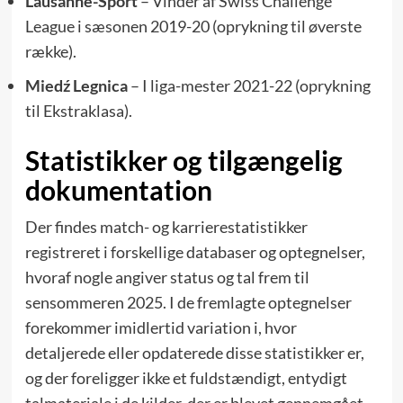
Lausanne-Sport
– Vinder af Swiss Challenge
League i sæsonen 2019-20 (oprykning til øverste
række).
Miedź Legnica
– I liga-mester 2021-22 (oprykning
til Ekstraklasa).
Statistikker og tilgængelig
dokumentation
Der findes match- og karrierestatistikker
registreret i forskellige databaser og optegnelser,
hvoraf nogle angiver status og tal frem til
sensommeren 2025. I de fremlagte optegnelser
forekommer imidlertid variation i, hvor
detaljerede eller opdaterede disse statistikker er,
og der foreligger ikke et fuldstændigt, entydigt