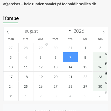
afgørelser – hele runden samlet på fodboldibrasilien.dk
Kampe
man
tirs
ons
tors
fre
lør
søn
27
28
29
30
31
1
2
3
4
5
6
7
8
9
10
11
12
13
14
15
16
17
18
19
20
21
22
23
24
25
26
27
28
29
30
31
1
2
3
4
5
6