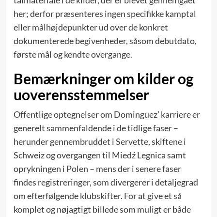
talmateriale i de kilder, der er blevet gennemgået
her; derfor præsenteres ingen specifikke kamptal
eller målhøjdepunkter ud over de konkret
dokumenterede begivenheder, såsom debutdato,
første mål og kendte overgange.
Bemærkninger om kilder og
uoverensstemmelser
Offentlige optegnelser om Dominguez’ karriere er
generelt sammenfaldende i de tidlige faser –
herunder gennembruddet i Servette, skiftene i
Schweiz og overgangen til Miedź Legnica samt
oprykningen i Polen – mens der i senere faser
findes registreringer, som divergerer i detaljegrad
om efterfølgende klubskifter. For at give et så
komplet og nøjagtigt billede som muligt er både