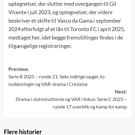
optegnelser, der slutter med overgangen til Gil
Vicente i juli 2023, og optegnelser, der videre
beskriver et skifte til Vasco da Gama i september
2024 efterfulgt af et lån til Toronto FC i april 2025,
medtaget her, idet begge fremstillinger findes i de
tilgængelige registreringer.
Post
Previous:
Serie B 2025 – runde 21: Seks målrige opgør, to
navigation
nulløsninger og VAR-drama i Criciúma
Next:
Drama i slutminutterne og VAR i fokus: Serie C 2025 –
runde 17 overblik og kamp for kamp
Flere historier