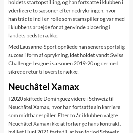
holdets startopstilling, og han fortsatte i klubben i
yderligere to sæsoner efter nedrykningen, hvor
han trådte ind i en rolle som stamspiller og var med
i klubbens arbejde for at genvinde placering i
landets bedste række.
Med Lausanne-Sport opnåede han senere sportslig
succes i form af oprykning, idet holdet vandt Swiss
Challenge League i sæsonen 2019-20 og dermed
sikrede retur til øverste række.
Neuchâtel Xamax
I 2020 skiftede Dominguez videre i Schweiz til
Neuchâtel Xamax, hvor han fortsatte sin karriere
som midtbanespiller. Efter to år i klubben valgte
Neuchâtel Xamax ikke at forlænge hans kontrakt,
hvilket i juni 2021 førte til, at han forlod Schweiz