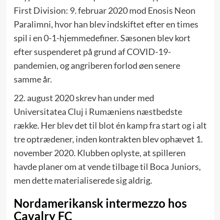
First Division: 9. februar 2020 mod Enosis Neon
Paralimni, hvor han blev indskiftet efter en times
spil i en 0-1-hjemme­definer. Sæsonen blev kort
efter suspenderet på grund af COVID-19-
pandemien, og angriberen forlod øen senere
samme år.
22. august 2020 skrev han under med
Universitatea Cluj i Rumæniens næstbedste
række. Her blev det til blot én kamp fra start og i alt
tre optrædener, inden kontrakten blev ophævet 1.
november 2020. Klubben oplyste, at spilleren
havde planer om at vende tilbage til Boca Juniors,
men dette materialiserede sig aldrig.
Nordamerikansk intermezzo hos
Cavalry FC