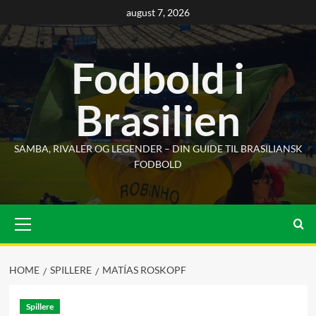
Skip
august 7, 2026
to
content
Fodbold i
Brasilien
SAMBA, RIVALER OG LEGENDER – DIN GUIDE TIL BRASILIANSK
FODBOLD
Primary
Menu
HOME
SPILLERE
MATÍAS ROSKOPF
Spillere