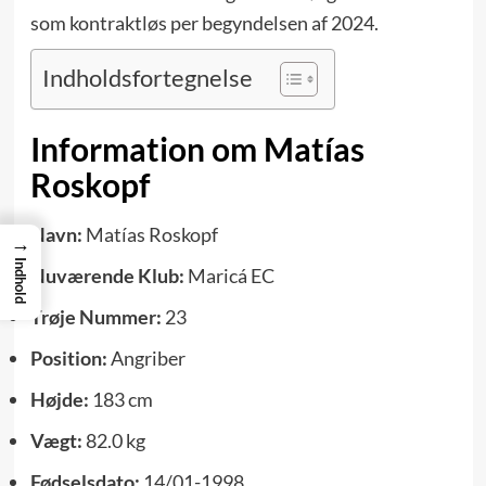
som kontraktløs per begyndelsen af 2024.
Indholdsfortegnelse
Information om Matías
Roskopf
Navn:
Matías Roskopf
→
Indhold
Nuværende Klub:
Maricá EC
Trøje Nummer:
23
Position:
Angriber
Højde:
183 cm
Vægt:
82.0 kg
Fødselsdato:
14/01-1998