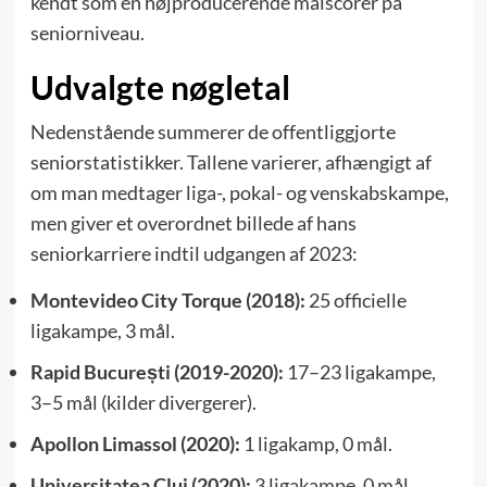
kendt som en højproducerende målscorer på
seniorniveau.
Udvalgte nøgletal
Nedenstående summerer de offentliggjorte
seniorstatistikker. Tallene varierer, afhængigt af
om man medtager liga-, pokal- og venskabskampe,
men giver et overordnet billede af hans
seniorkarriere indtil udgangen af 2023:
Montevideo City Torque (2018):
25 officielle
ligakampe, 3 mål.
Rapid București (2019-2020):
17–23 ligakampe,
3–5 mål (kilder divergerer).
Apollon Limassol (2020):
1 ligakamp, 0 mål.
Universitatea Cluj (2020):
3 ligakampe, 0 mål.