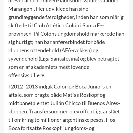
drevet af den tidligere landsholdsspiller Claudio
Marangoni. Her udviklede han sine
grundlæggende færdigheder, inden han som niårig
skiftede til Club Atlético Colón i Santa Fe-
provinsen. På Colóns ungdomshold markerede han
sig hurtigt; han bar anførerbindet for både
klubbens ottendehold (AFA-rækken) og
syvendehold (Liga Santafesina) og blev betragtet
som en af akademiets mest lovende
offensivspillere.
I 2012–2013 indgik Colón og Boca Juniors en
aftale, som bragte både Matías Roskopf og
midtbanetalentet Julián Chicco til Buenos Aires-
klubben. Transfersummen blev offentligt anslået
til omkring to millioner argentinske pesos. Hos
Boca fortsatte Roskopf i ungdoms- og