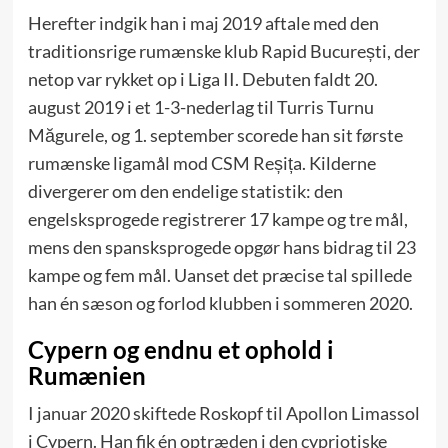
Herefter indgik han i maj 2019 aftale med den
traditionsrige rumænske klub Rapid București, der
netop var rykket op i Liga II. Debuten faldt 20.
august 2019 i et 1-3-nederlag til Turris Turnu
Măgurele, og 1. september scorede han sit første
rumænske ligamål mod CSM Reșița. Kilderne
divergerer om den endelige statistik: den
engelsksprogede registrerer 17 kampe og tre mål,
mens den spansksprogede opgør hans bidrag til 23
kampe og fem mål. Uanset det præcise tal spillede
han én sæson og forlod klubben i sommeren 2020.
Cypern og endnu et ophold i
Rumænien
I januar 2020 skiftede Roskopf til Apollon Limassol
i Cypern. Han fik én optræden i den cypriotiske