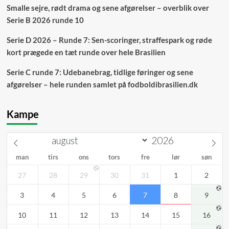
Smalle sejre, rødt drama og sene afgørelser – overblik over
Serie B 2026 runde 10
Serie D 2026 – Runde 7: Sen-scoringer, straffespark og røde
kort prægede en tæt runde over hele Brasilien
Serie C runde 7: Udebanebrag, tidlige føringer og sene
afgørelser – hele runden samlet på fodboldibrasilien.dk
Kampe
man
tirs
ons
tors
fre
lør
søn
27
28
29
30
31
1
2
3
4
5
6
7
8
9
10
11
12
13
14
15
16