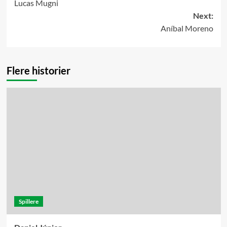
Lucas Mugni
navigation
Next:
Aníbal Moreno
Flere historier
Spillere