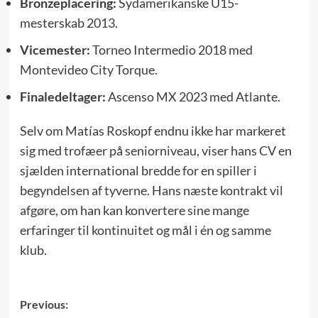
Bronzeplacering:
Sydamerikanske U15-
mesterskab 2013.
Vice­mester:
Torneo Intermedio 2018 med
Montevideo City Torque.
Finaledeltager:
Ascenso MX 2023 med Atlante.
Selv om Matías Roskopf endnu ikke har markeret
sig med trofæer på seniorniveau, viser hans CV en
sjælden international bredde for en spiller i
begyndelsen af tyverne. Hans næste kontrakt vil
afgøre, om han kan konvertere sine mange
erfaringer til kontinuitet og mål i én og samme
klub.
Post
Previous: