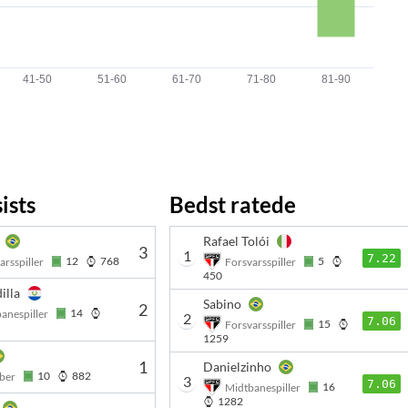
ists
Bedst ratede
Rafael Tolói
3
1
7.22
12
768
5
arsspiller
Forsvarsspiller
450
illa
Sabino
2
14
anespiller
2
7.06
15
Forsvarsspiller
1259
1
Danielzinho
10
882
ber
3
7.06
16
Midtbanespiller
1282