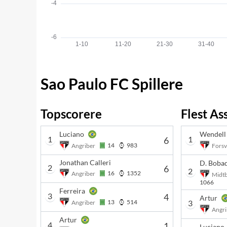
Sao Paulo FC Spillere
Topscorere
Flest Ass
Luciano
Wendell
1
1
6
14
983
Angriber
Forsv
Jonathan Calleri
D. Bobad
2
6
2
16
1352
Angriber
Midtb
1066
Ferreira
3
4
Artur
13
514
3
Angriber
Angri
Artur
4
1
Luciano