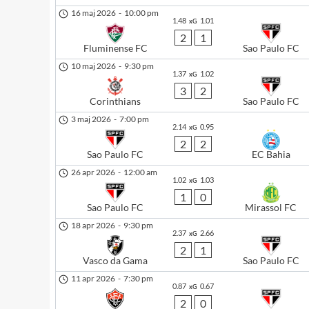
16 maj 2026
-
10:00 pm
1.48
1.01
xG
2
1
Fluminense FC
Sao Paulo FC
10 maj 2026
-
9:30 pm
1.37
1.02
xG
3
2
Corinthians
Sao Paulo FC
3 maj 2026
-
7:00 pm
2.14
0.95
xG
2
2
Sao Paulo FC
EC Bahia
26 apr 2026
-
12:00 am
1.02
1.03
xG
1
0
Sao Paulo FC
Mirassol FC
18 apr 2026
-
9:30 pm
2.37
2.66
xG
2
1
Vasco da Gama
Sao Paulo FC
11 apr 2026
-
7:30 pm
0.87
0.67
xG
2
0