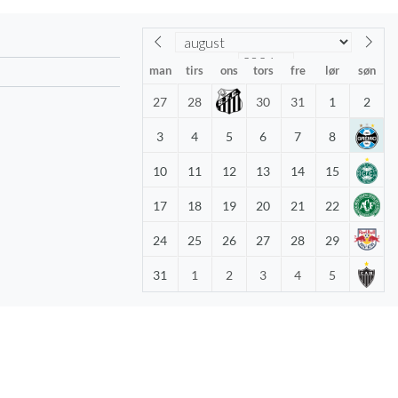
man
tirs
ons
tors
fre
lør
søn
27
28
30
31
1
2
3
4
5
6
7
8
10
11
12
13
14
15
17
18
19
20
21
22
24
25
26
27
28
29
31
1
2
3
4
5