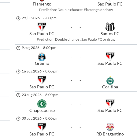
Flamengo
Sao Paulo FC
Prediction:
Double chance : Flamengo or draw
29 jul 2026
-
8:00 pm
-
-
Sao Paulo FC
Santos FC
Prediction:
Double chance : Sao Paulo FC or draw
9 aug 2026
-
8:00 pm
-
-
Grêmio
Sao Paulo FC
16 aug 2026
-
8:00 pm
-
-
Sao Paulo FC
Coritiba
23 aug 2026
-
8:00 pm
-
-
Chapecoense
Sao Paulo FC
30 aug 2026
-
8:00 pm
-
-
Sao Paulo FC
RB Bragantino