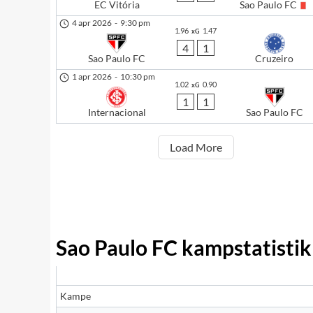
EC Vitória
Sao Paulo FC
4 apr 2026
-
9:30 pm
1.96
1.47
xG
4
1
Sao Paulo FC
Cruzeiro
1 apr 2026
-
10:30 pm
1.02
0.90
xG
1
1
Internacional
Sao Paulo FC
Load More
Sao Paulo FC kampstatistik
Kampe