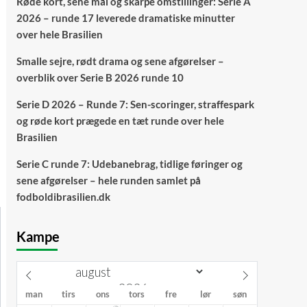
Røde kort, sene mål og skarpe omstillinger: Serie A
2026 – runde 17 leverede dramatiske minutter
over hele Brasilien
Smalle sejre, rødt drama og sene afgørelser –
overblik over Serie B 2026 runde 10
Serie D 2026 – Runde 7: Sen-scoringer, straffespark
og røde kort prægede en tæt runde over hele
Brasilien
Serie C runde 7: Udebanebrag, tidlige føringer og
sene afgørelser – hele runden samlet på
fodboldibrasilien.dk
Kampe
man
tirs
ons
tors
fre
lør
søn