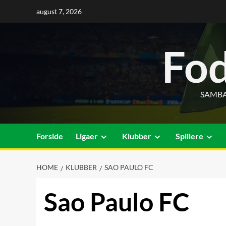
Skip
august 7, 2026
to
content
Fod
SAMBA
Forside
Ligaer
Klubber
Spillere
HOME
KLUBBER
SAO PAULO FC
Sao Paulo FC