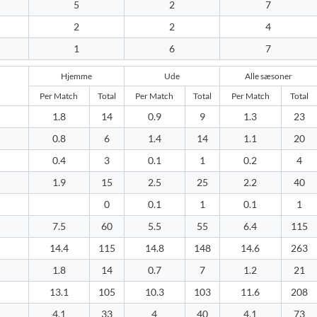
5
2
7
2
2
4
1
6
7
Hjemme
Ude
Alle sæsoner
Per Match
Total
Per Match
Total
Per Match
Total
1.8
14
0.9
9
1.3
23
0.8
6
1.4
14
1.1
20
0.4
3
0.1
1
0.2
4
1.9
15
2.5
25
2.2
40
0
0.1
1
0.1
1
7.5
60
5.5
55
6.4
115
14.4
115
14.8
148
14.6
263
1.8
14
0.7
7
1.2
21
13.1
105
10.3
103
11.6
208
4.1
33
4
40
4.1
73