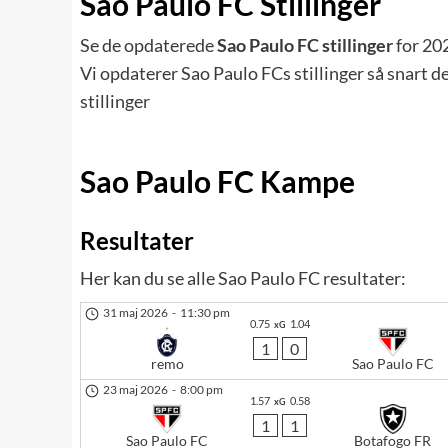
Sao Paulo FC Stillinger
Se de opdaterede
Sao Paulo FC stillinger
for 20
Vi opdaterer Sao Paulo FCs stillinger så snart de
stillinger
Sao Paulo FC Kampe
Resultater
Her kan du se alle Sao Paulo FC resultater:
31 maj 2026
-
11:30 pm
0.75
1.04
xG
1
0
remo
Sao Paulo FC
23 maj 2026
-
8:00 pm
1.57
0.58
xG
1
1
Sao Paulo FC
Botafogo FR