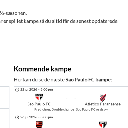
26-sæsonen.
r er spillet kampe så du altid får de senest opdaterede
Kommende kampe
Her kan du se de næste
Sao Paulo FC kampe
:
22 jul 2026
-
8:00 pm
-
-
Sao Paulo FC
Atletico Paranaense
Prediction:
Double chance : Sao Paulo FC or draw
26 jul 2026
-
8:00 pm
-
-