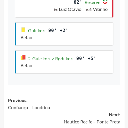
82'
Reserve
Luiz Otavio
Vitinho
in:
out:
Gult kort
90' +2'
Betao
2. Gule kort > Rødt kort
90' +5'
Betao
Post
Previous:
Confiança – Londrina
navigation
Next:
Nautico Recife – Ponte Preta