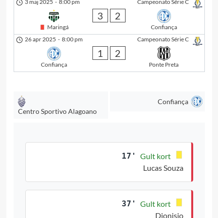
3 maj 2025
-
8:00 pm
Campeonato Série C
3
2
Maringá
Confiança
26 apr 2025
-
8:00 pm
Campeonato Série C
1
2
Confiança
Ponte Preta
Confiança
Centro Sportivo Alagoano
17'
Gult kort
Lucas Souza
37'
Gult kort
Dionisio