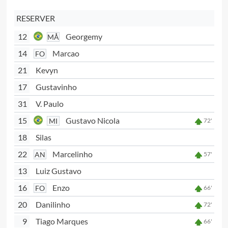
RESERVER
12
Georgemy
MÅ
14
Marcao
FO
21
Kevyn
17
Gustavinho
31
V. Paulo
15
Gustavo Nicola
MI
72'
18
Silas
22
Marcelinho
AN
57'
13
Luiz Gustavo
16
Enzo
FO
66'
20
Danilinho
72'
9
Tiago Marques
66'