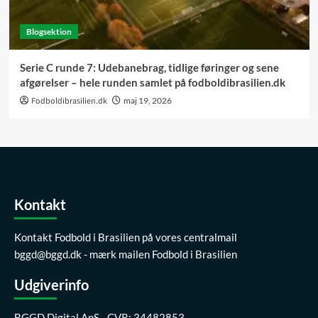
Blogsektion
Serie C runde 7: Udebanebrag, tidlige føringer og sene
afgørelser – hele runden samlet på fodboldibrasilien.dk
Fodboldibrasilien.dk
maj 19, 2026
Kontakt
Kontakt Fodbold i Brasilien på vores centralmail
bggd@bggd.dk
- mærk mailen Fodbold i Brasilien
Udgiverinfo
BGGD Digital ApS - CVR: 34482853