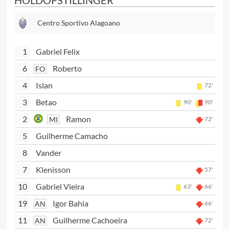
HOLDOPSTILLINGER
Centro Sportivo Alagoano
1
Gabriel Felix
6
Roberto
FO
4
Islan
72'
3
Betao
90'
90'
2
Ramon
MI
72'
5
Guilherme Camacho
8
Vander
7
Klenisson
57'
10
Gabriel Vieira
63'
66'
19
Igor Bahia
AN
66'
11
Guilherme Cachoeira
AN
72'