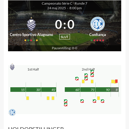
Campeonato Série C
Runde 7
|
24 maj 2025
-
8:00 pm
0
:
0
Centro Sportivo Alagoano
Confiança
SLUT
Pausestilling: 0-0
1st Half
2nd Half
15'
30'
45'
60'
75'
90'
8'