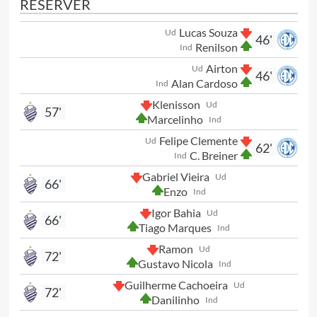
RESERVER
Lucas Souza
Ud
46'
Renilson
Ind
Airton
Ud
46'
Alan Cardoso
Ind
Klenisson
Ud
57'
Marcelinho
Ind
Felipe Clemente
Ud
62'
C. Breiner
Ind
Gabriel Vieira
Ud
66'
Enzo
Ind
Igor Bahia
Ud
66'
Tiago Marques
Ind
Ramon
Ud
72'
Gustavo Nicola
Ind
Guilherme Cachoeira
Ud
72'
Danilinho
Ind