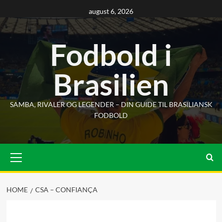
Skip
august 6, 2026
to
content
Fodbold i
Brasilien
SAMBA, RIVALER OG LEGENDER – DIN GUIDE TIL BRASILIANSK
FODBOLD
Primary
Menu
HOME
CSA – CONFIANÇA