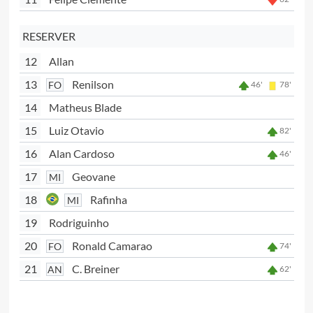
RESERVER
12
Allan
13
Renilson
FO
46'
78'
14
Matheus Blade
15
Luiz Otavio
82'
16
Alan Cardoso
46'
17
Geovane
MI
18
Rafinha
MI
19
Rodriguinho
20
Ronald Camarao
FO
74'
21
C. Breiner
AN
62'