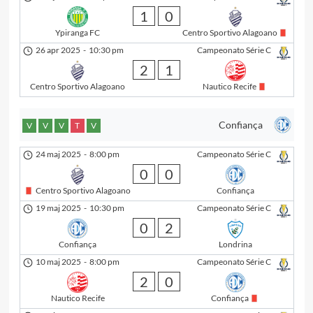
1
0
Ypiranga FC
Centro Sportivo Alagoano
26 apr 2025
-
10:30 pm
Campeonato Série C
2
1
Centro Sportivo Alagoano
Nautico Recife
Confiança
V
V
V
T
V
24 maj 2025
-
8:00 pm
Campeonato Série C
0
0
Centro Sportivo Alagoano
Confiança
19 maj 2025
-
10:30 pm
Campeonato Série C
0
2
Confiança
Londrina
10 maj 2025
-
8:00 pm
Campeonato Série C
2
0
Nautico Recife
Confiança