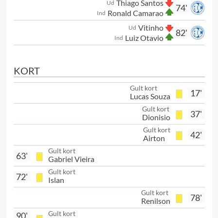
Thiago Santos
Ud
74'
Ronald Camarao
Ind
Vitinho
Ud
82'
Luiz Otavio
Ind
KORT
Gult kort
17'
Lucas Souza
Gult kort
37'
Dionisio
Gult kort
42'
Airton
Gult kort
63'
Gabriel Vieira
Gult kort
72'
Islan
Gult kort
78'
Renilson
Gult kort
90'