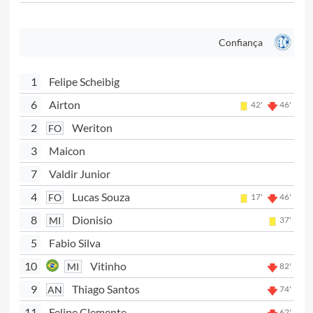
Confiança
1
Felipe Scheibig
6
Airton
42'
46'
2
Weriton
FO
3
Maicon
7
Valdir Junior
4
Lucas Souza
FO
17'
46'
8
Dionisio
MI
37'
5
Fabio Silva
10
Vitinho
MI
82'
9
Thiago Santos
AN
74'
11
Felipe Clemente
62'