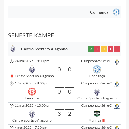
Confiança
SENESTE KAMPE
Centro Sportivo Alagoano
V
T
U
T
T
24 maj 2025
-
8:00 pm
Campeonato Série C
0
0
Centro Sportivo Alagoano
Confiança
17 maj 2025
-
8:00 pm
Campeonato Série C
0
0
Tombense
Centro Sportivo Alagoano
11 maj 2025
-
10:00 pm
Campeonato Série C
3
2
Centro Sportivo Alagoano
Maringá
4 maj 2025
-
7:30 pm
Campeonato Série C