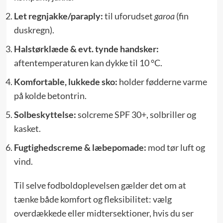
Let regnjakke/paraply:
til uforudset
garoa
(fin
duskregn).
Halstørklæde & evt. tynde handsker:
aftentemperaturen kan dykke til 10 °C.
Komfortable, lukkede sko:
holder fødderne varme
på kolde betontrin.
Solbeskyttelse:
solcreme SPF 30+, solbriller og
kasket.
Fugtighedscreme & læbepomade:
mod tør luft og
vind.
Til selve fodboldoplevelsen gælder det om at
tænke både komfort og fleksibilitet: vælg
overdækkede eller midtersektioner, hvis du ser