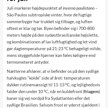
Juli markerer højdepunktet af
inverno paulistano
–
São Paulos subtropiske vinter, hvor de fugtige
sommerbyger har trukket sig tilbage, og luften
oftest er klar og tør. Byen befinder sig i 700-800
meters højde på den sydøstbrasilianske højslette,
og kombinationen af lav luftfugtighed og let vind
gør dagtemperaturer på 21-23 °C behageligt milde,
mens skyggefulde hjørner kan føles køligere end
termometeret antyder.
Nætterne afslører, at vi befinder os på den sydlige
halvkugles “kolde” side af året: temperaturen
dykker rutinemæssigt til 11-13 °C, og lejlighedsvis
falder den under 10 °C, når en kuldefront (
friagem
)
baner sig vej nordpå fra Sydatlanten eller det
sydlige Brasilien. Selvom frost er yderst sjældent i