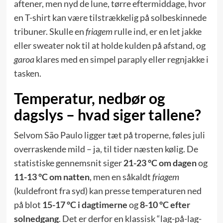
aftener, men nyd de lune, tørre eftermiddage, hvor
en T-shirt kan være tilstrækkelig på solbeskinnede
tribuner. Skulle en
friagem
rulle ind, er en let jakke
eller sweater nok til at holde kulden på afstand, og
garoa
klares med en simpel paraply eller regnjakke i
tasken.
Temperatur, nedbør og
dagslys – hvad siger tallene?
Selvom São Paulo ligger tæt på troperne, føles juli
overraskende mild – ja, til tider næsten kølig. De
statistiske gennemsnit siger
21-23 °C om dagen
og
11-13 °C om natten
, men en såkaldt
friagem
(kuldefront fra syd) kan presse temperaturen ned
på blot
15-17 °C i dagtimerne
og
8-10 °C efter
solnedgang
. Det er derfor en klassisk “lag-på-lag-