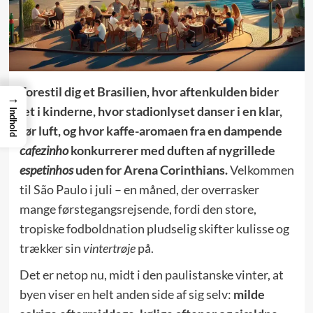
Forestil dig et Brasilien, hvor aftenkulden bider
→
let i kinderne, hvor stadionlyset danser i en klar,
Indhold
tør luft, og hvor kaffe-aromaen fra en dampende
cafezinho
konkurrerer med duften af nygrillede
espetinhos
uden for Arena Corinthians.
Velkommen
til São Paulo i juli – en måned, der overrasker
mange førstegangsrejsende, fordi den store,
tropiske fodboldnation pludselig skifter kulisse og
trækker sin
vintertrøje
på.
Det er netop nu, midt i den paulistanske vinter, at
byen viser en helt anden side af sig selv:
milde