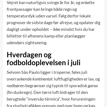
Vejret kan naturligvis svinge år for år, og enkelte
frontpassager kan bringe både regn og
temperaturdyk uden varsel. Følg derfor lokale
prognoser de sidste dage før afrejse, og opdater dig
dagligt under opholdet – ikke mindst hvis du har
billetter til aftenens kamp eller planlægger
udendørs sightseeing.
Hverdagen og
fodboldoplevelsen i juli
Selvom São Paulo ligger i troperne, føles juli
overraskende
kontinental
: luftfugtigheden er lav, og
nedbøren begrænser sig typisk til sporadisk
garoa
(fin duskregn). Den tørre luft bidrager til den
berygtede “inversão térmica”, hvor forureningen
fra storbytrafikken presses ned over byen og kan