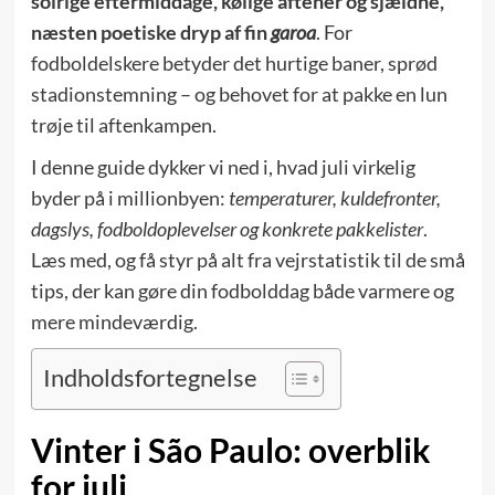
solrige eftermiddage, kølige aftener og sjældne,
næsten poetiske dryp af fin
garoa
. For
fodboldelskere betyder det hurtige baner, sprød
stadionstemning – og behovet for at pakke en lun
trøje til aftenkampen.
I denne guide dykker vi ned i, hvad juli virkelig
byder på i millionbyen:
temperaturer, kuldefronter,
dagslys, fodboldoplevelser og konkrete pakkelister
.
Læs med, og få styr på alt fra vejrstatistik til de små
tips, der kan gøre din fodbolddag både varmere og
mere mindeværdig.
Indholdsfortegnelse
Vinter i São Paulo: overblik
for juli