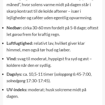
måned”, hvor solens varme midt på dagen står i
skarp kontrast til de kolde aftener – især i
lejligheder og caféer uden egentlig opvarmning.
Nedbør:
cirka 30-60 mm fordelt på 5-8 dage; oftest
let
garoa
frem for kraftig regn.
Luftfugtighed:
relativt lav, hvilket giver klar
himmel, men også tør hud og læber.
Vind:
svag til moderat, hyppigst fra syd og øst –
koldere når den er sydlig.
Dagslys:
ca. 10,5-11 timer (
solopgang
6:45-7:00,
solnedgang
17:30-17:45).
UV-indeks:
moderat; husk solcreme midt på
dagen.