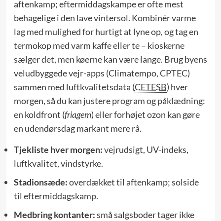
aftenkamp; eftermiddagskampe er ofte mest
behagelige i den lave vintersol. Kombinér varme
lag med mulighed for hurtigt at lyne op, og tag en
termokop med varm kaffe eller te – kioskerne
sælger det, men køerne kan være lange. Brug byens
veludbyggede vejr-apps (Climatempo, CPTEC)
sammen med luftkvalitetsdata (
CETESB
) hver
morgen, så du kan justere program og påklædning:
en koldfront (
friagem
) eller forhøjet ozon kan gøre
en udendørsdag markant mere rå.
Tjekliste hver morgen:
vejrudsigt, UV-indeks,
luftkvalitet, vindstyrke.
Stadionsæde:
overdækket til aftenkamp; solside
til eftermiddagskamp.
Medbring kontanter:
små salgsboder tager ikke