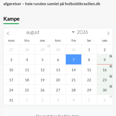
afgørelser – hele runden samlet på fodboldibrasilien.dk
Kampe
man
tirs
ons
tors
fre
lør
søn
27
28
29
30
31
1
2
3
4
5
6
7
8
9
10
11
12
13
14
15
16
17
18
19
20
21
22
23
24
25
26
27
28
29
30
31
1
2
3
4
5
6
No matches for this date.