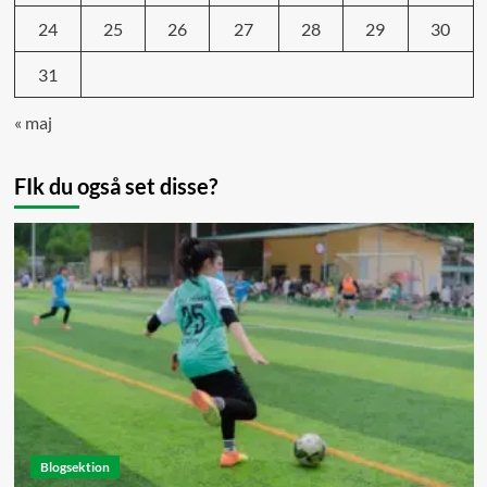
24
25
26
27
28
29
30
31
« maj
FIk du også set disse?
Blogsektion