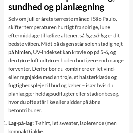
sundhed og planlægning
Selv om juli er årets tørreste måned i São Paulo,
skifter temperaturen hurtigt fra solrige, lune
eftermiddage til kølige aftener, så
lag-på-lag
er dit
bedste våben. Midt på dagen står solen stadig højt
på himlen, UV-indekset kan kravle op på 5-6, og
den tørre luft udtørrer huden hurtigere end mange
forventer. Derfor bør du kombinere en let vind-
eller regnjakke med en trøje, et halstørklæde og
fugtighedspleje til hud og læber – især hvis du
planlægger heldagsudflugter eller stadionbesøg,
hvor du ofte står i kø eller sidder på åbne
betontribuner.
Lag-på-lag:
T-shirt, let sweater, isolerende (men
kompakt) jakke.