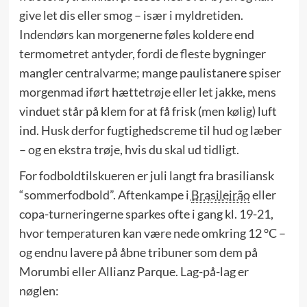
give let dis eller smog – især i myldretiden.
Indendørs kan morgenerne føles koldere end
termometret antyder, fordi de fleste bygninger
mangler centralvarme; mange paulistanere spiser
morgenmad iført hættetrøje eller let jakke, mens
vinduet står på klem for at få frisk (men kølig) luft
ind. Husk derfor fugtighedscreme til hud og læber
– og en ekstra trøje, hvis du skal ud tidligt.
For fodboldtilskueren er juli langt fra brasiliansk
“sommerfodbold”. Aftenkampe i
Brasileirão
eller
copa-turneringerne sparkes ofte i gang kl. 19-21,
hvor temperaturen kan være nede omkring 12 °C –
og endnu lavere på åbne tribuner som dem på
Morumbi eller Allianz Parque. Lag-på-lag er
nøglen: