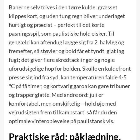
Banerne selv trives i den tørre kulde: græsset
klippes kort, og uden tung regn bliver underlaget
hurtigt og præcist – perfekt til det korte
pasningsspil, som paulistiske hold elsker. Til
gengæld kan aftendug lægge sig fra 2. halvleg og
fremefter, så støvler og bold får et tyndt, glat lag
fugt; det giver flere skredtacklinger og nogle
uforudsigelige hop for bolden. Skulle en kuldefront
presse sig ind fra syd, kan temperaturen falde 4-5
°C på få timer, og kortvarig garoa kan gøre tribuner
og trapper glatte. Med andre ord: juli er
komfortabel, men omskiftelig – hold øje med
vejrudsigten frem til kampstart, så får du den
optimale vinteroplevelse på paulistansk vis.
Praktiske råd: påklædning,