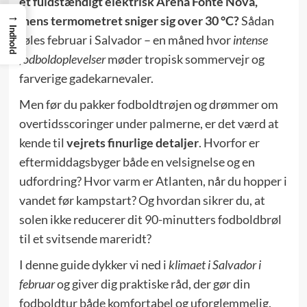
et fuldstændigt elektrisk Arena Fonte Nova,
→
mens termometret sniger sig over 30 °C?
Sådan
Indhold
føles februar i Salvador – en måned hvor
intense
fodboldoplevelser
møder tropisk sommervejr og
farverige gadekarnevaler.
Men før du pakker fodboldtrøjen og drømmer om
overtidsscoringer under palmerne, er det værd at
kende til
vejrets finurlige detaljer
. Hvorfor er
eftermiddagsbyger både en velsignelse og en
udfordring? Hvor varm er Atlanten, når du hopper i
vandet før kampstart? Og hvordan sikrer du, at
solen ikke reducerer dit 90-minutters fodboldbrøl
til et svitsende mareridt?
I denne guide dykker vi ned i
klimaet i Salvador i
februar
og giver dig praktiske råd, der gør din
fodboldtur både komfortabel og uforglemmelig.