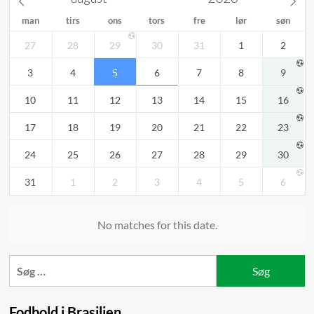
man
tirs
ons
tors
fre
lør
søn
27
28
29
30
31
1
2
3
4
5
6
7
8
9
10
11
12
13
14
15
16
17
18
19
20
21
22
23
24
25
26
27
28
29
30
31
1
2
3
4
5
6
No matches for this date.
Søg
efter:
Fodbold i Brasilien