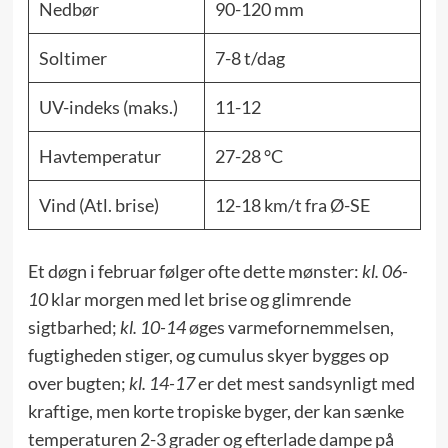
Nedbør
90-120 mm
Soltimer
7-8 t/dag
UV-indeks (maks.)
11-12
Havtemperatur
27-28 °C
Vind (Atl. brise)
12-18 km/t fra Ø-SE
Et døgn i februar følger ofte dette mønster:
kl. 06-
10
klar morgen med let brise og glimrende
sigtbarhed;
kl. 10-14
øges varmefornemmelsen,
fugtigheden stiger, og cumulus skyer bygges op
over bugten;
kl. 14-17
er det mest sandsynligt med
kraftige, men korte tropiske byger, der kan sænke
temperaturen 2-3 grader og efterlade dampe på