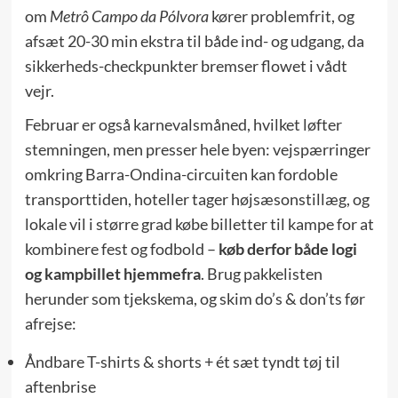
om
Metrô Campo da Pólvora
kører problemfrit, og
afsæt 20-30 min ekstra til både ind- og udgang, da
sikkerheds-checkpunkter bremser flowet i vådt
vejr.
Februar er også karnevalsmåned, hvilket løfter
stemningen, men presser hele byen: vejspærringer
omkring Barra-Ondina-circuiten kan fordoble
transporttiden, hoteller tager højsæsonstillæg, og
lokale vil i større grad købe billetter til kampe for at
kombinere fest og fodbold –
køb derfor både logi
og kampbillet hjemmefra
. Brug pakkelisten
herunder som tjekskema, og skim do’s & don’ts før
afrejse:
Åndbare T-shirts & shorts + ét sæt tyndt tøj til
aftenbrise