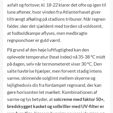
asfalt og fortove;
kl. 18-22
klarer det ofte op igen til
lune aftener, hvor vinden fra Atlanterhavet giver
tiltrængt afkøling på stadions tribuner. Når regnen
falder, sker det sjældent med torden så voldsomt,
at fodboldkampe aflyses, men medbragte
regnponchoer er guld værd.
På grund af den høje luftfugtighed kan den
oplevede temperatur (heat index) nå 35-38 °C midt
på dagen, selv når termometeret viser 30 °C. Den
salte havbrise hjælper, men forvent stadig intens
varme, skinnende solglimt mellem skyerne og
lejlighedsvis dis fra fordampet regnvand, der kan
gøre horisonten let mælket. Kombinationen af
varme og lys betyder, at
solcreme med faktor 50+,
bredskygget kasket og solbriller med UV-filter er