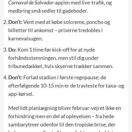
Carnaval de Salvador
-app’en med live-trafik, og
medbring små sedler til gadeboder.
Don’t:
Vent med at købe solcreme, poncho og
billetter til ankomst – priserne tredobles i
karnevalsugen.
Do:
Kom 1 time før kick-off for at nyde
forhåndsstemningen, men stil dig under
tribunedækket, hvis skyerne trækker sammen.
Don’t:
Forlad stadion i første regnpause; de
efterfølgende 10-15 min er de travleste for taxa- og
app-kørsel.
Med lidt planlægning bliver februar-vejret ikke en
forhindring men en del af oplevelsen – fra hede
sambarytmer udenfor til den tropiske brise, der