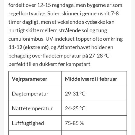
fordelt over 12-15 regndage, men bygerne er som
regel kortvarige. Solen skinner i gennemsnit 7-8
timer dagligt, men et vekslende skydække kan
hurtigt skifte mellem strålende sol og tung
cumulonimbus. UV-indekset topper ofte omkring
11-12 (ekstremt)
, og Atlanterhavet holder en
behagelig overfladetemperatur på 27-28 °C –
perfekt til en dukkert før kampstart.
Vejrparameter
Middelværdi i februar
Dagtemperatur
29-31 °C
Nattetemperatur
24-25 °C
Luftfugtighed
75-85 %