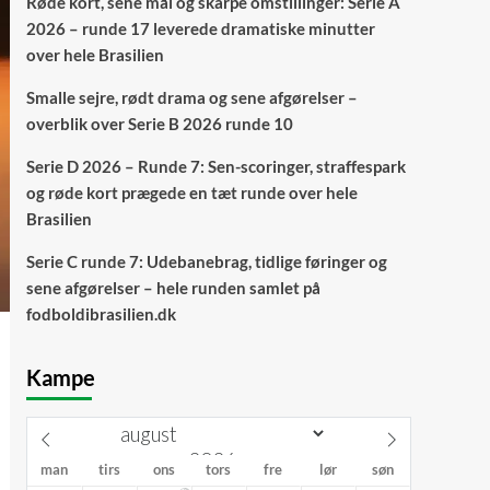
Røde kort, sene mål og skarpe omstillinger: Serie A
2026 – runde 17 leverede dramatiske minutter
over hele Brasilien
Smalle sejre, rødt drama og sene afgørelser –
overblik over Serie B 2026 runde 10
Serie D 2026 – Runde 7: Sen-scoringer, straffespark
og røde kort prægede en tæt runde over hele
Brasilien
Serie C runde 7: Udebanebrag, tidlige føringer og
sene afgørelser – hele runden samlet på
fodboldibrasilien.dk
Kampe
man
tirs
ons
tors
fre
lør
søn