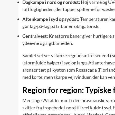
Dagkampe i nord og nordøst:
Høj varme og UV-
luftfugtigheden, der tapper spillerne for væske
Aftenkampe i syd og sydøst:
Temperaturen kan 
gør lag-på-lag på tribunen obligatorisk.
Centralvest:
Knastørre baner giver hurtigere s
ydeevne og sigtbarheden.
Samlet set ser vi færre regnudsættelser end i
(stormfulde bølger) i syd og langs Atlanterhavet
arenaer tæt på kysten som Ressacada (Florianóp
med korte, men skarpe vejrvinduer, der kan vend
Region for region: Typiske f
Mens uge 29 falder midt i den brasilianske vin
skifter fra tropehede i nord til reel kulde i syd.
officielle makroregioner – Nord, Nordøst, Cent