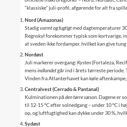
“klassiske” juli-profil, afgørende for alt fra spil
Nord (Amazonas)
Stadig
varmt og fugtigt
med dagtemperaturer 30-3
Regnskyl forekommer typisk som kortvarige, in
at sveden ikke fordamper, hvilket kan give tun
Nordøst
Juli markerer overgang:
Kysten
(Fortaleza, Reci
mens
indlandet
går ind i årets tørreste period
Vinden fra Atlanterhavet kan køle aftenkampe, 
Centralvest (Cerrado & Pantanal)
Kulminationen på
den tørre sæson
. Dagene er s
til 12-15 °C efter solnedgang – under 10 °C i h
op, og luftfugtighed kan dykke under 30 %, hvilk
Sydøst