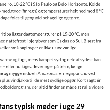
Janeiro, 10-22 °C i São Paulo og Belo Horizonte. Kolde
to med
garoa
(finregn) og temperaturer helt ned mod 8 °C
 dage føles til gengæld behagelige og tørre.
Curitiba ligger dagtemperaturer på 15-20 °C, men
d nattefrost i bjergbyer som Caxias do Sul. Blæst fra
gn eller små haglbyger er ikke usædvanlige.
 varme og fugt, mens kampe i syd og dele af sydøst kan
 – eller hurtige afleveringer på tørre, kølige
reme og myggemiddel i Amazonas, en regnponcho ved
 plus vindjakke til de mest sydlige opgør. Kort sagt: én
 fodboldprogram, der altid finder en måde at rulle videre
fans typisk møder i uge 29