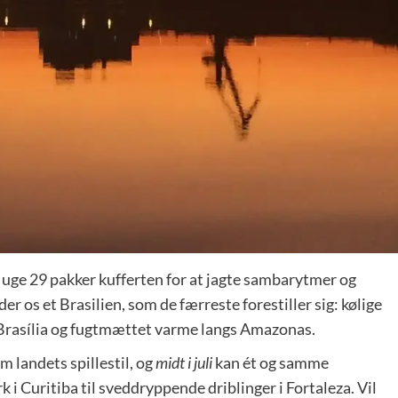
i uge 29 pakker kufferten for at jagte sambarytmer og
r os et Brasilien, som de færreste forestiller sig: kølige
 i Brasília og fugtmættet varme langs Amazonas.
m landets spillestil, og
midt i juli
kan ét og samme
i Curitiba til sveddryppende driblinger i Fortaleza. Vil