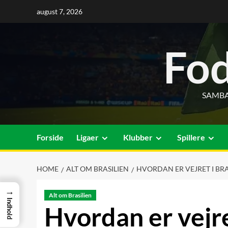
Skip
august 7, 2026
to
content
Fod
SAMBA
Forside
Ligaer
Klubber
Spillere
HOME
ALT OM BRASILIEN
HVORDAN ER VEJRET I BRAS
→
Alt om Brasilien
Indhold
Hvordan er vejret