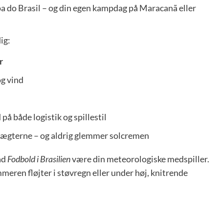
pa do Brasil – og din egen kampdag på Maracanã eller
ig:
r
og vind
å både logistik og spillestil
på lægterne – og aldrig glemmer solcremen
ad
Fodbold i Brasilien
være din meteorologiske medspiller.
meren fløjter i støvregn eller under høj, knitrende