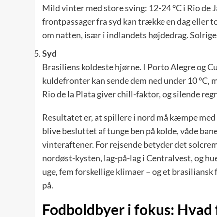
Mild vinter med store sving: 12-24 °C i Rio de 
frontpassager fra syd kan trække en dag eller 
om natten, især i indlandets højdedrag. Solrige
Syd
Brasiliens koldeste hjørne. I Porto Alegre og 
kuldefronter kan sende dem ned under 10 °C, me
Rio de la Plata giver chill-faktor, og silende re
Resultatet er, at spillere i nord må kæmpe med
blive besluttet af tunge ben på kolde, våde baner
vinteraftener. For rejsende betyder det solc
nordøst-kysten, lag-på-lag i Centralvest, og hue
uge, fem forskellige klimaer – og et brasiliansk
på.
Fodboldbyer i fokus: Hvad 