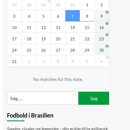
27
28
29
30
31
1
2
3
4
5
6
7
8
9
10
11
12
13
14
15
16
17
18
19
20
21
22
23
24
25
26
27
28
29
30
31
1
2
3
4
5
6
No matches for this date.
Søg
efter:
Fodbold i Brasilien
Samba, rivaler og legender - din guide til brasiliansk