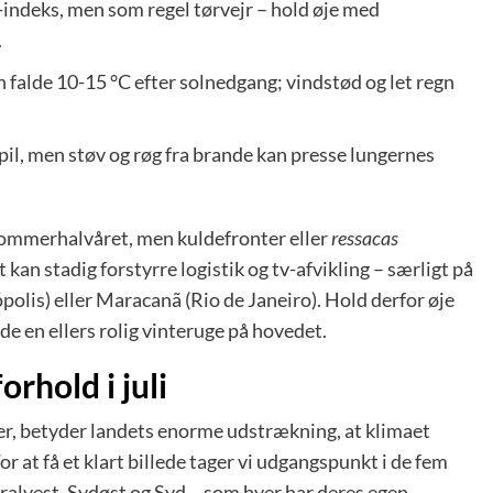
indeks, men som regel tørvejr – hold øje med
.
falde 10-15 °C efter solnedgang; vindstød og let regn
pil, men støv og røg fra brande kan presse lungernes
 sommerhalvåret, men kuldefronter eller
ressacas
 kan stadig forstyrre logistik og tv-afvikling – særligt på
olis) eller Maracanã (Rio de Janeiro). Hold derfor øje
e en ellers rolig vinteruge på hovedet.
orhold i juli
ter, betyder landets enorme udstrækning, at klimaet
 For at få et klart billede tager vi udgangspunkt i de fem
ralvest, Sydøst og Syd – som hver har deres egen