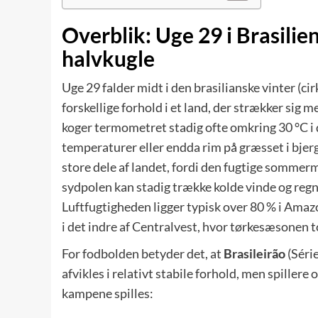
Overblik: Uge 29 i Brasilien
halvkugle
Uge 29 falder midt i den brasilianske vinter (ci
forskellige forhold i et land, der strækker sig 
koger termometret stadig ofte omkring 30 °C i 
temperaturer eller endda rim på græsset i bj
store dele af landet, fordi den fugtige somme
sydpolen kan stadig trække kolde vinde og regn m
Luftfugtigheden ligger typisk over 80 % i Ama
i det indre af Centralvest, hvor tørkesæsonen t
For fodbolden betyder det, at
Brasileirão
(Série
afvikles i relativt stabile forhold, men spiller
kampene spilles: