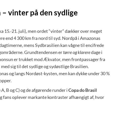
 – vinter på den sydlige
rka 15.-21. juli), men ordet “vinter” dækker over meget
mere end 4 300 km fra nord til syd. Nordpå i Amazonas
dagtimerne, mens Sydbrasilien kan vågne til encifrede
ergområderne. Grundtendensen er
tørre og klarere
dage i
rmonsun er trukket mod Ækvator, men frontpassager fra
ed sig til det sydlige og sydøstlige Brasilien.
zonas og langs Nordøst-kysten, men kan dykke under 30 %
opper.
 A, B og C) og de afgørende runder i
Copa do Brasil
e og fans oplever markante kontraster afhængigt af, hvor