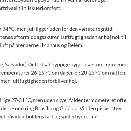
lertrivsel til tilskuerkomfort.
4 °C, men juli ligger uden for den værste regntid.
tense eftermiddagsskurer. Luftfugtigheden er høj nok til
g luft på arenaerne i Manaus og Belém.
fe, Salvador) får fortsat hyppige byger, især om morgenen,
e. Temperaturer 26-29 °C om dagen og 20-23 °C om natten.
men luftfugtigheden forbliver høj.
olrige 27-31 °C, men uden skyer falder termometeret ofte
øjderne omkring Brasília og Goiânia. Vinden pisker støv
et påvirker boldens fart og spillerhydrering.