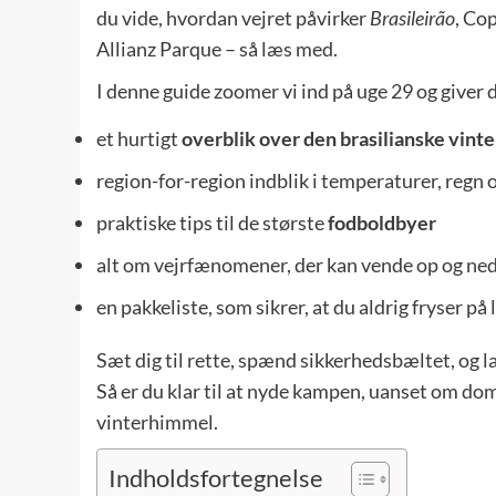
du vide, hvordan vejret påvirker
Brasileirão
, Co
Allianz Parque – så læs med.
I denne guide zoomer vi ind på uge 29 og giver d
et hurtigt
overblik over den brasilianske vinte
region-for-region indblik i temperaturer, regn 
praktiske tips til de største
fodboldbyer
alt om vejrfænomener, der kan vende op og ned p
en pakkeliste, som sikrer, at du aldrig fryser 
Sæt dig til rette, spænd sikkerhedsbæltet, og l
Så er du klar til at nyde kampen, uanset om dom
vinterhimmel.
Indholdsfortegnelse