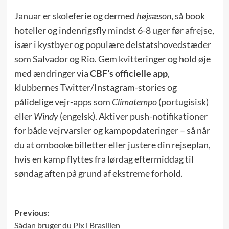
Januar er skoleferie og dermed
højsæson
, så book
hoteller og indenrigsfly mindst 6-8 uger før afrejse,
især i kystbyer og populære delstatshovedstæder
som Salvador og Rio. Gem kvitteringer og hold øje
med ændringer via
CBF’s officielle app
,
klubbernes Twitter/Instagram-stories og
pålidelige vejr-apps som
Climatempo
(portugisisk)
eller
Windy
(engelsk). Aktiver push-notifikationer
for både vejrvarsler og kampopdateringer – så når
du at ombooke billetter eller justere din rejseplan,
hvis en kamp flyttes fra lørdag eftermiddag til
søndag aften på grund af ekstreme forhold.
Post
Previous:
Sådan bruger du Pix i Brasilien