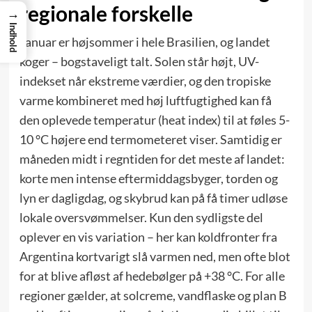
regionale forskelle
→
Indhold
Januar er højsommer i hele Brasilien, og landet
koger – bogstaveligt talt. Solen står højt, UV-
indekset når ekstreme værdier, og den tropiske
varme kombineret med høj luftfugtighed kan få
den oplevede temperatur (heat index) til at føles 5-
10 °C højere end termometeret viser. Samtidig er
måneden midt i regntiden for det meste af landet:
korte men intense eftermiddagsbyger, torden og
lyn er dagligdag, og skybrud kan på få timer udløse
lokale oversvømmelser. Kun den sydligste del
oplever en vis variation – her kan koldfronter fra
Argentina kortvarigt slå varmen ned, men ofte blot
for at blive afløst af hedebølger på +38 °C. For alle
regioner gælder, at solcreme, vandflaske og plan B