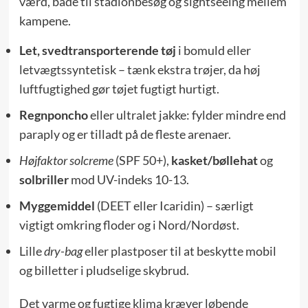
værd, både til stadionbesøg og sightseeing mellem
kampene.
Let, svedtransporterende tøj
i bomuld eller
letvægtssyntetisk – tænk ekstra trøjer, da høj
luftfugtighed gør tøjet fugtigt hurtigt.
Regnponcho
eller ultralet jakke: fylder mindre end
paraply og er tilladt på de fleste arenaer.
Højfaktor solcreme
(SPF 50+),
kasket/bøllehat
og
solbriller
mod UV-indeks 10-13.
Myggemiddel
(DEET eller Icaridin) – særligt
vigtigt omkring floder og i Nord/Nordøst.
Lille
dry-bag
eller plastposer til at beskytte mobil
og billetter i pludselige skybrud.
Det varme og fugtige klima kræver løbende