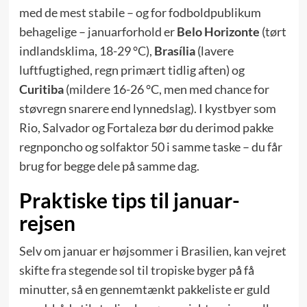
med de mest stabile – og for fodboldpublikum
behagelige – januarforhold er
Belo Horizonte
(tørt
indlandsklima, 18-29 °C),
Brasília
(lavere
luftfugtighed, regn primært tidlig aften) og
Curitiba
(mildere 16-26 °C, men med chance for
støvregn snarere end lynnedslag). I kystbyer som
Rio, Salvador og Fortaleza bør du derimod pakke
regnponcho og solfaktor 50 i samme taske – du får
brug for begge dele på samme dag.
Praktiske tips til januar-
rejsen
Selv om januar er højsommer i Brasilien, kan vejret
skifte fra stegende sol til tropiske byger på få
minutter, så en gennemtænkt pakkeliste er guld