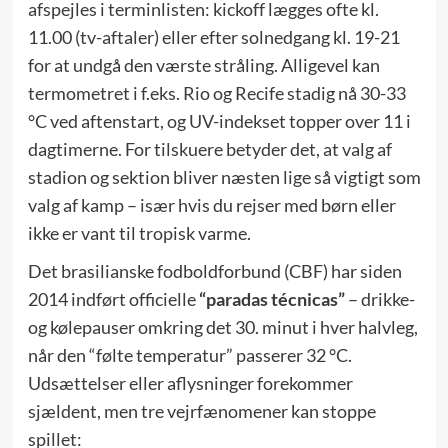
afspejles i terminlisten: kickoff lægges ofte kl.
11.00 (tv-aftaler) eller efter solnedgang kl. 19-21
for at undgå den værste stråling. Alligevel kan
termometret i f.eks. Rio og Recife stadig nå 30-33
°C ved aftenstart, og UV-indekset topper over 11 i
dagtimerne. For tilskuere betyder det, at valg af
stadion og sektion bliver næsten lige så vigtigt som
valg af kamp – især hvis du rejser med børn eller
ikke er vant til tropisk varme.
Det brasilianske fodboldforbund (CBF) har siden
2014 indført officielle
“paradas técnicas”
– drikke-
og kølepauser omkring det 30. minut i hver halvleg,
når den “følte temperatur” passerer 32 °C.
Udsættelser eller aflysninger forekommer
sjældent, men tre vejrfænomener kan stoppe
spillet: