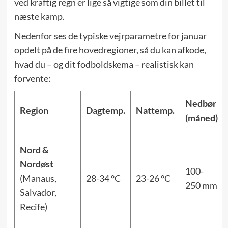
ved kraftig regn er lige så vigtige som din billet til
næste kamp.
Nedenfor ses de typiske vejrparametre for januar
opdelt på de fire hovedregioner, så du kan afkode,
hvad du – og dit fodboldskema – realistisk kan
forvente:
Nedbør
Region
Dagtemp.
Nattemp.
(måned)
Nord &
Nordøst
100-
(Manaus,
28-34 °C
23-26 °C
250 mm
Salvador,
Recife)