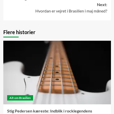
navigation
Next:
Hvordan er vejret i Brasilien i maj måned?
Flere historier
Alt om Brasilien
Stig Pedersen kæreste: Indblik i rocklegendens