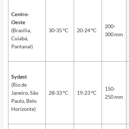
Centro-
Oeste
200-
(Brasília,
30-35 °C
20-24 °C
300 mm
Cuiabá,
Pantanal)
Sydøst
(Rio de
150-
Janeiro, São
28-33 °C
19-23 °C
250 mm
Paulo, Belo
Horizonte)