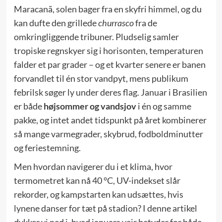
Maracanã, solen bager fra en skyfri himmel, og du
kan dufte den grillede
churrasco
fra de
omkringliggende tribuner. Pludselig samler
tropiske regnskyer sig i horisonten, temperaturen
falder et par grader – og et kvarter senere er banen
forvandlet til én stor vandpyt, mens publikum
febrilsk søger ly under deres flag. Januar i Brasilien
er både
højsommer og vandsjov
i én og samme
pakke, og intet andet tidspunkt på året kombinerer
så mange varmegrader, skybrud, fodboldminutter
og feriestemning.
Men hvordan navigerer du i et klima, hvor
termometret kan nå 40 °C, UV-indekset slår
rekorder, og kampstarten kan udsættes, hvis
lynene danser for tæt på stadion? I denne artikel
dykker vi ned i, hvad januars vejr betyder for både