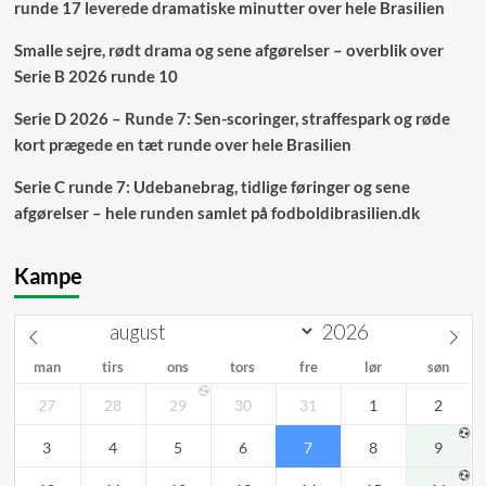
runde 17 leverede dramatiske minutter over hele Brasilien
Smalle sejre, rødt drama og sene afgørelser – overblik over
Serie B 2026 runde 10
Serie D 2026 – Runde 7: Sen-scoringer, straffespark og røde
kort prægede en tæt runde over hele Brasilien
Serie C runde 7: Udebanebrag, tidlige føringer og sene
afgørelser – hele runden samlet på fodboldibrasilien.dk
Kampe
man
tirs
ons
tors
fre
lør
søn
27
28
29
30
31
1
2
3
4
5
6
7
8
9