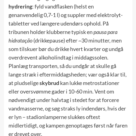
hydrering
: fyld vandflasken (helst en
genanvendelig 0,7-1 l) og suppler med elektrolyt-
tabletter ved længere udendørs ophold. På
tribunen holder klubberne typisk en
pausa para
hidratação
(drikkepause) efter ~30 minutter, men
som tilskuer bør du drikke hvert kvarter og undgå
overdrevent alkoholindtag i middagssolen.
Planlæg transporten, så du undgår at skulle gå
lange stræk i eftermiddagsheden; vær også klar til,
at pludselige
skybrud
kan lukke metrostationer
eller oversvømme gader i 10-60 min. Vent om
nødvendigt under halvtag i stedet for at forcere
vandmasserne, og søg straks ly indendørs, hvis der
er lyn – stadionlamperne slukkes oftest
midlertidigt, og kampen genoptages først når faren
er drevet over.