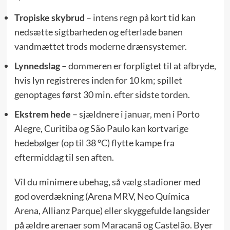
Tropiske skybrud
– intens regn på kort tid kan
nedsætte sigtbarheden og efterlade banen
vandmættet trods moderne drænsystemer.
Lynnedslag
– dommeren er forpligtet til at afbryde,
hvis lyn registreres inden for 10 km; spillet
genoptages først 30 min. efter sidste torden.
Ekstrem hede
– sjældnere i januar, men i Porto
Alegre, Curitiba og São Paulo kan kortvarige
hedebølger (op til 38 °C) flytte kampe fra
eftermiddag til sen aften.
Vil du minimere ubehag, så vælg stadioner med
god overdækning (Arena MRV, Neo Química
Arena, Allianz Parque) eller skyggefulde langsider
på ældre arenaer som Maracanã og Castelão. Byer