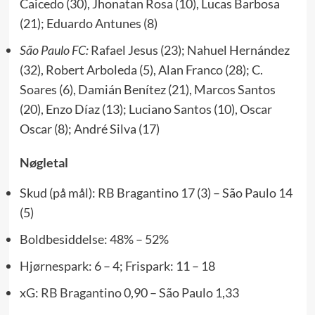
Caicedo (30), Jhonatan Rosa (10), Lucas Barbosa
(21); Eduardo Antunes (8)
São Paulo FC:
Rafael Jesus (23); Nahuel Hernández
(32), Robert Arboleda (5), Alan Franco (28); C.
Soares (6), Damián Benítez (21), Marcos Santos
(20), Enzo Díaz (13); Luciano Santos (10), Oscar
Oscar (8); André Silva (17)
Nøgletal
Skud (på mål): RB Bragantino 17 (3) – São Paulo 14
(5)
Boldbesiddelse: 48% – 52%
Hjørnespark: 6 – 4; Frispark: 11 – 18
xG:
RB Bragantino
0,90 – São Paulo 1,33