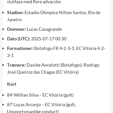
slutfase med flere advarsler.
Stadion:
Estadio Olimpico Nilton Santos, Rio de
Janeiro
Dommer:
Lucas Casagrande
Dato (UTC):
2025-07-17 00:30
Formationer:
Botafogo FR
4-2-3-1; EC Vitória 4-2-
3-1
Trænere:
Davide Ancelotti (Botafogo); Rodrigo
José Queiroz das Chagas (EC Vitória)
Kort
84′ Willian Silva – EC Vitória (gult)
87′ Lucas Arcanjo –
EC Vitória
(gult,
Unsportsmanlike conduct)