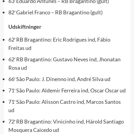
63′ Eduardo Antunes – RB Bragantino (gult)
82′ Gabriel Franco – RB Bragantino (gult)
Udskiftninger
62′ RB Bragantino: Eric Rodrigues ind, Fábio
Freitas ud
62′ RB Bragantino: Gustavo Neves ind, Jhonatan
Rosa ud
66′ São Paulo: J. Dinenno ind, André Silva ud
71′ São Paulo: Aldemir Ferreira ind, Oscar Oscar ud
71′ São Paulo: Alisson Castro ind, Marcos Santos
ud
72′ RB Bragantino:
Vinicinho
ind, Hárold Santiago
Mosquera Caicedo ud