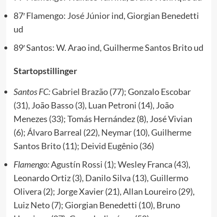
87′ Flamengo:
José Júnior
ind, Giorgian Benedetti
ud
89′ Santos: W. Arao ind, Guilherme Santos Brito ud
Startopstillinger
Santos FC:
Gabriel Brazão
(77); Gonzalo Escobar
(31), João Basso (3), Luan Petroni (14), João
Menezes (33); Tomás Hernández (8), José Vivian
(6); Álvaro Barreal (22), Neymar (10), Guilherme
Santos Brito (11); Deivid Eugênio (36)
Flamengo:
Agustín Rossi (1); Wesley Franca (43),
Leonardo Ortiz (3), Danilo Silva (13), Guillermo
Olivera (2); Jorge Xavier (21), Allan Loureiro (29),
Luiz Neto (7); Giorgian Benedetti (10), Bruno