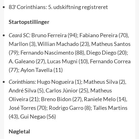
83′ Corinthians: 5. udskiftning registreret
Startopstillinger
Ceará SC:
Bruno Ferreira (94); Fabiano Pereira (70),
Marllon
(3),
Willian Machado
(23), Matheus Santos
(79); Fernando Nascimento (88), Diego Diego (20);
A. Galeano (27),
Lucas Mugni
(10), Fernando Correa
(77); Aylon Tavella (11)
Corinthians:
Hugo Nogueira (1); Matheus Silva (2),
André Silva (5), Carlos Júnior (25), Matheus
Oliveira (21);
Breno Bidon
(27), Raniele Melo (14),
José Torres (70);
Rodrigo Garro
(8); Talles Martins
(43), Gui Negao (56)
Nøgletal