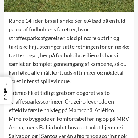
Runde 14 i den brasilianske Serie A bød på en fuld
pakke af fodboldens facetter, hvor
straffesparksafgørelser, disciplinære optrin og
taktiske finjusteringer satte retningen for en række
tætte opgør; her på fodboldibrasilien.dk har vi
samlet en komplet gennemgang af kampene, så du
kan følge alle mål, kort, udskiftninger og nøgletal
fra et intenst spillevindue.
→
Indhold
Grêmio fik et tidligt greb om opgøret via to
straffesparks­scoringer, Cruzeiro leverede en
effektiv første halvleg på Maracanã, Atlético
Mineiro byggede en komfortabel føring op på MRV
Arena, mens Bahia holdt hovedet koldt hjemme i
Salvador, og i Santos var én afgørende scoring nok