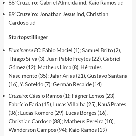
88′ Cruzeiro: Gabriel Almeida ind, Kaio Ramos ud
89′ Cruzeiro: Jonathan Jesus ind, Christian
Cardoso ud
Startopstillinger
Fluminense FC:
Fábio Maciel (1); Samuel Brito (2),
Thiago Silva (3),
Juan Pablo Freytes
(22), Gabriel
Gómez (12); Matheus Lima (8), Hércules
Nascimento (35); Jafar Arias (21), Gustavo Santana
(16), Y. Soteldo (7); Germán Recalde (14)
Cruzeiro:
Cássio Ramos (1); Fágner Lemos (23),
Fabrício Faria (15),
Lucas Villalba
(25), Kauã Prates
(36);
Lucas Romero
(29), Lucas Borges (16),
Christian Cardoso (88);
Matheus Pereira
(10),
Wanderson Campos (94); Kaio Ramos (19)