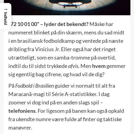
→
Indhold
“72 10 01 00” – lyder det bekendt?
Måske har
nummeret blinket på din skærm, mens du sad midt
i en brasiliansk fodboldkamp og ventede på næste
dribling fra Vinícius Jr. Eller også har det ringet
utrætteligt, som en samba-tromme på overtid,
indtil du til sidst trykkede
afvis
. Men
hvem
gemmer
sig egentlig bag cifrene, og hvad vil de dig?
På
Fodbold i Brasilien
guider vi normalt til alt fra
Maracanã-magi til Série A-statistikker. I dag
zoomer vi dog ind på en anden slags spil –
telefoniens
. For ligesom på banen kan også opkald
fra ukendte numre være fulde af finter og taktiske
manøvrer.