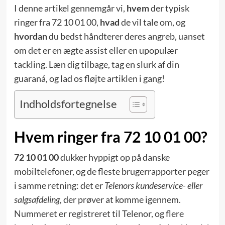
I denne artikel gennemgår vi,
hvem
der typisk
ringer fra 72 10 01 00,
hvad
de vil tale om, og
hvordan
du bedst håndterer deres angreb, uanset
om det er en ægte assist eller en upopulær
tackling. Læn dig tilbage, tag en slurk af din
guaraná, og lad os fløjte artiklen i gang!
Indholdsfortegnelse
Hvem ringer fra 72 10 01 00?
72 10 01 00
dukker hyppigt op på danske
mobiltelefoner, og de fleste brugerrapporter peger
i samme retning: det er
Telenors kundeservice- eller
salgsafdeling
, der prøver at komme igennem.
Nummeret er registreret til Telenor, og flere