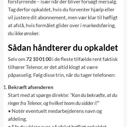
forstyrrende – især når der bliver forsøgt mersalg.
Tag derfor opkaldet, hvis du forventer hjælp eller
vil justere dit abonnement, men vær klar til høfligt
at afslå, hvis formålet glider over i markedsføring,
du ikke ønsker.
Sådan håndterer du opkaldet
Selv om
72 10 01 00
i de fleste tilfælde rent faktisk
tilhører Telenor, er det altid klogt at være
påpasselig. Følg disse trin, når du tager telefonen:
Bekræft afsenderen
Start med at spørge direkte:
“Kan du bekræfte, at du
ringer fra Telenor, og hvilket team du sidder i?”
• Notér eventuelt medarbejderens navn og
afdeling.
• Får du uklare svar, så afslut høfligt opkaldet.