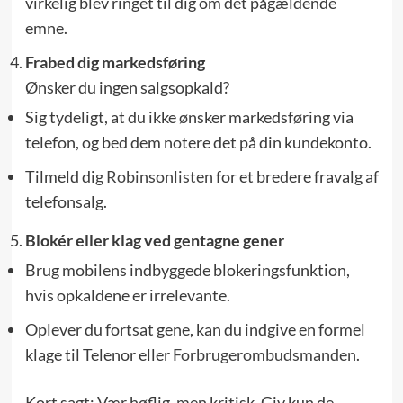
virkelig blev ringet til dig om det pågældende
emne.
Frabed dig markedsføring
Ønsker du ingen salgsopkald?
Sig tydeligt, at du ikke ønsker markedsføring via
telefon, og bed dem notere det på din kundekonto.
Tilmeld dig
Robinsonlisten
for et bredere fravalg af
tele­fonsalg.
Blokér eller klag ved gentagne gener
Brug mobilens indbyggede blokeringsfunktion,
hvis opkaldene er irrelevante.
Oplever du fortsat gene, kan du indgive en formel
klage til Telenor eller
Forbrugerombudsmanden
.
Kort sagt: Vær høflig, men kritisk. Giv kun de