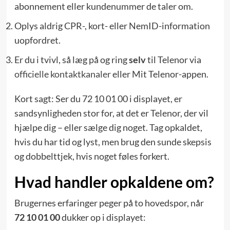
abonnement eller kundenummer de taler om.
Oplys aldrig CPR-, kort- eller NemID-information
uopfordret.
Er du i tvivl, så læg på og ring
selv
til Telenor via
officielle kontaktkanaler
eller Mit Telenor-appen.
Kort sagt: Ser du 72 10 01 00 i displayet, er
sandsynligheden stor for, at det er Telenor, der vil
hjælpe dig – eller sælge dig noget. Tag opkaldet,
hvis du har tid og lyst, men brug den sunde skepsis
og dobbelttjek, hvis noget føles forkert.
Hvad handler opkaldene om?
Brugernes erfaringer peger på to hovedspor, når
72 10 01 00
dukker op i displayet: