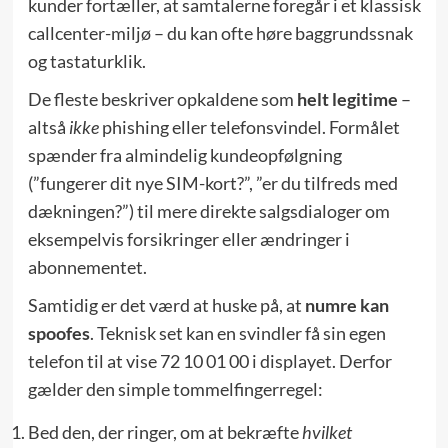
kunder fortæller, at samtalerne foregår i et klassisk
callcenter-miljø – du kan ofte høre baggrundssnak
og tastaturklik.
De fleste beskriver opkaldene som
helt legitime
–
altså
ikke
phishing eller telefonsvindel. Formålet
spænder fra almindelig kundeopfølgning
(”fungerer dit nye SIM-kort?”, ”er du tilfreds med
dækningen?”) til mere direkte salgsdialoger om
eksempelvis forsikringer eller ændringer i
abonnementet.
Samtidig er det værd at huske på, at
numre kan
spoofes
. Teknisk set kan en svindler få sin egen
telefon til at vise 72 10 01 00 i displayet. Derfor
gælder den simple tommelfingerregel:
Bed den, der ringer, om at bekræfte
hvilket