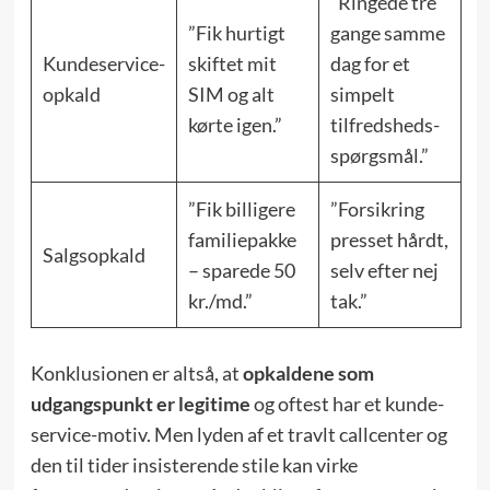
”Ringede tre
”Fik hurtigt
gange samme
Kundeservice-
skiftet mit
dag for et
opkald
SIM og alt
simpelt
kørte igen.”
tilfredsheds­
spørgsmål.”
”Fik billigere
”Forsikring
familie­pakke
presset hårdt,
Salgsopkald
– sparede 50
selv efter nej
kr./md.”
tak.”
Konklusionen er altså, at
opkaldene som
udgangspunkt er legitime
og oftest har et kunde­
service-motiv. Men lyden af et travlt callcenter og
den til tider insisterende stile kan virke