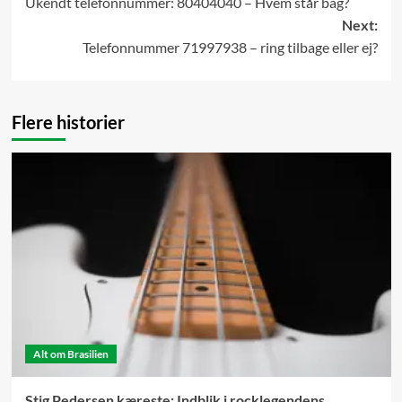
Ukendt telefonnummer: 80404040 – Hvem står bag?
navigation
Next:
Telefonnummer 71997938 – ring tilbage eller ej?
Flere historier
Alt om Brasilien
Stig Pedersen kæreste: Indblik i rocklegendens