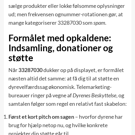
sælge produkter eller lokke følsomme oplysninger
ud; men frekvensen ognummer-rotationen gør, at
mange kategoriserer 33287030 som
spam
.
Formålet med opkaldene:
Indsamling, donationer og
støtte
Når
33287030
dukker op på displayet, er formålet
næsten altid det samme: at få dig til at støtte en
dyrevelfærds­sag økonomisk. Telemarketing-
bureauer ringer på vegne af
Dyrenes Beskyttelse
, og
samtalen følger som regel en relativt fast skabelon:
Først et kort pitch om sagen
– hvorfor dyrene har
brug for hjælp netop nu, og hvilke konkrete
projekter din støtte går til.