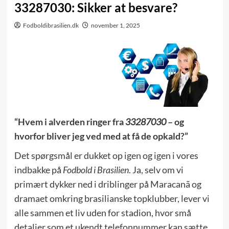
33287030: Sikker at besvare?
Fodboldibrasilien.dk
november 1, 2025
“Hvem i alverden ringer fra
33287030
– og
hvorfor bliver jeg ved med at få de opkald?”
Det spørgsmål er dukket op igen og igen i vores
indbakke på
Fodbold i Brasilien
. Ja, selv om vi
primært dykker ned i driblinger på Maracanã og
dramaet omkring brasilianske topklubber, lever vi
alle sammen et liv uden for stadion, hvor små
detaljer som et ukendt telefonnummer kan sætte