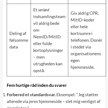
Et
seriøst
Giv aldrig CPR,
indsamlingsteam
MitID-koder
vil aldrig bede
eller hele
om
Deling af
kortnumre i
NemID/MitID
følsomme
telefonen. Donér
eller fulde
data
i stedet via
kortoplysninger
organisationens
– men
egen
utrygheden kan
hjemmeside.
opstå.
Fem hurtige råd inden du svarer
Forbered et standardsvar.
Eksempel: “Jeg støtter
allerede via jeres hjemmeside – slet mig venligst af
ringelisten.”