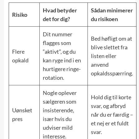
Hvad betyder
Sådan minimerer
Risiko
det for dig?
du risikoen
Dit nummer
Bed høfligt om at
flagges som
blive slettet fra
Flere
“aktivt”, og du
listen eller
opkald
kan ryge ind i en
anvend
hurtigere ringe-
opkaldsspærring.
rotation.
Nogle oplever
Hold dig til korte
sælgeren som
svar, og afbryd
Uønsket
insisterende,
når du er færdig –
pres
især hvis du
et nej er et fuldt
udviser mild
svar.
interesse.