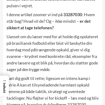
pulsen i vejret.
I denne artikel zoomer vi ind på
33287030
: Hvem
står bag? Hvad vil de? Og – ikke mindst –
er det
sikkert at tage telefonen?
Uanset om du læser med for at holde dig opdateret
på brasiliansk fodbold eller blot vil beskytte din
hverdag mod påtrængende opkald, giver vi dig
svarene – krydret med konkrete råd, eksempler fra
andre læsere og et blik på, hvordan du støtter gode
sager
på den trygge måde
.
Sæt dig godt til rette; ligesom en intens kamp i
→
Série A kan et tilsyneladende harmløst opkald
Indhold
gemme på både taktik, strategi og uventede
tacklinger. Nu fløjter vi for kickoff – læs med og bliv
klogere på, hvordan du håndterer 33287030.