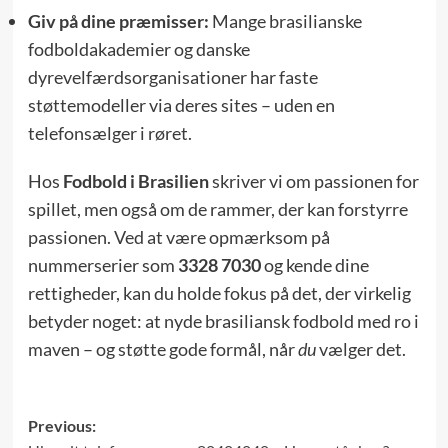
Giv på dine præmisser:
Mange brasilianske
fodboldakademier og danske
dyrevelfærdsorganisationer har faste
støttemodeller via deres sites – uden en
telefonsælger i røret.
Hos
Fodbold i Brasilien
skriver vi om passionen for
spillet, men også om de rammer, der kan forstyrre
passionen. Ved at være opmærksom på
nummerserier som
3328 7030
og kende dine
rettigheder, kan du holde fokus på det, der virkelig
betyder noget: at nyde brasiliansk fodbold med ro i
maven – og støtte gode formål, når
du
vælger det.
Post
Previous: