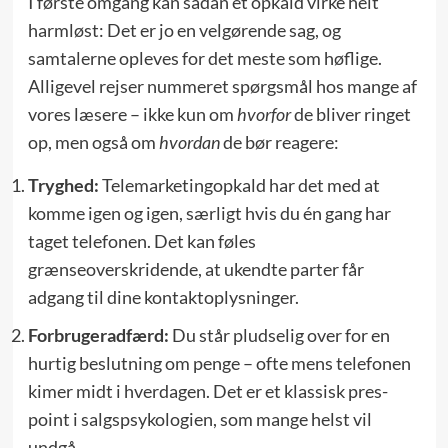
I første omgang kan sådan et opkald virke helt
harmløst: Det er jo en velgørende sag, og
samtalerne opleves for det meste som høflige.
Alligevel rejser nummeret spørgsmål hos mange af
vores læsere – ikke kun om
hvorfor
de bliver ringet
op, men også om
hvordan
de bør reagere:
Tryghed:
Telemarketing­opkald har det med at
komme igen og igen, særligt hvis du én gang har
taget telefonen. Det kan føles
grænseoverskridende, at ukendte parter får
adgang til dine kontaktoplysninger.
Forbrugeradfærd:
Du står pludselig over for en
hurtig beslutning om penge – ofte mens telefonen
kimer midt i hverdagen. Det er et klassisk pres-
point i salgspsykologien, som mange helst vil
undgå.