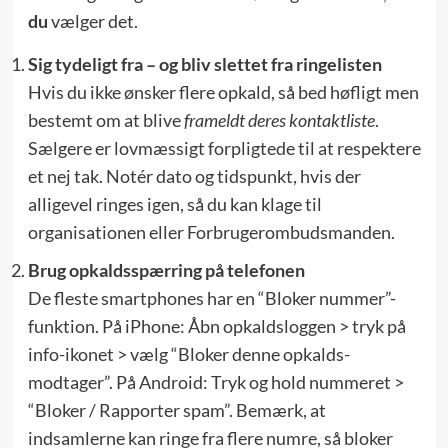
du
vælger det.
Sig tydeligt fra – og bliv slettet fra ringelisten
Hvis du ikke ønsker flere opkald, så bed høfligt men
bestemt om at blive
frameldt deres kontaktliste
.
Sælgere er lovmæssigt forpligtede til at respektere
et nej tak. Notér dato og tidspunkt, hvis der
alligevel ringes igen, så du kan klage til
organisationen eller Forbrugerombudsmanden.
Brug opkaldsspærring på telefonen
De fleste smartphones har en “Bloker nummer”-
funktion. På iPhone: Åbn opkaldsloggen > tryk på
info-ikonet > vælg “Bloker denne opkalds­
modtager”. På Android: Tryk og hold nummeret >
“Bloker / Rapporter spam”. Bemærk, at
indsamlerne kan ringe fra flere numre, så bloker