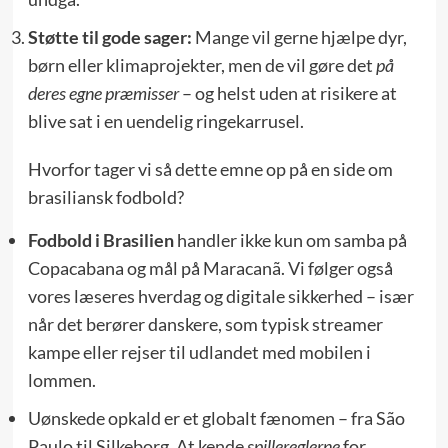
Støtte til gode sager:
Mange vil gerne hjælpe dyr,
børn eller klimaprojekter, men de vil gøre det
på
deres egne præmisser
– og helst uden at risikere at
blive sat i en uendelig ringekarrusel.
Hvorfor tager vi så dette emne op på en side om
brasiliansk fodbold?
Fodbold i Brasilien
handler ikke kun om samba på
Copacabana og mål på Maracanã. Vi følger også
vores læseres hverdag og digitale sikkerhed – især
når det berører danskere, som typisk streamer
kampe eller rejser til udlandet med mobilen i
lommen.
Uønskede opkald er et globalt fænomen – fra São
Paulo til Silkeborg. At kende
spillereglerne
for