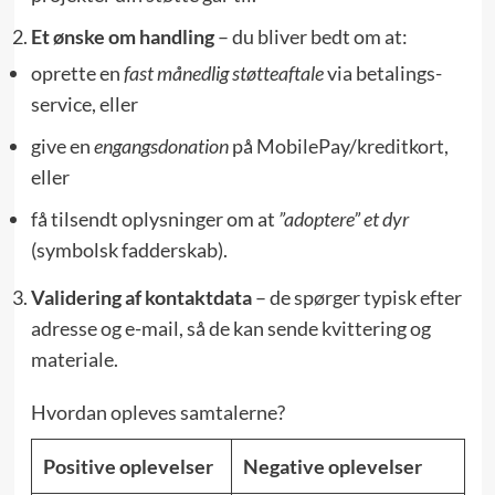
Et ønske om handling
– du bliver bedt om at:
oprette en
fast månedlig støtteaftale
via betalings­
service, eller
give en
engangs­donation
på MobilePay/kreditkort,
eller
få tilsendt oplysninger om at
”adoptere” et dyr
(symbolsk fadderskab).
Validering af kontaktdata
– de spørger typisk efter
adresse og e-mail, så de kan sende kvittering og
materiale.
Hvordan opleves samtalerne?
Positive oplevelser
Negative oplevelser