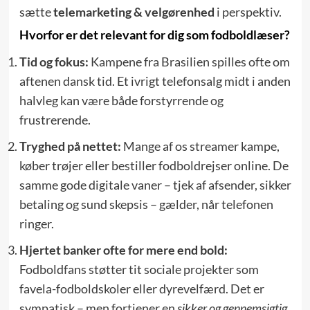
sætte
telemarketing & velgørenhed
i perspektiv.
Hvorfor er det relevant for dig som fodboldlæser?
Tid og fokus:
Kampene fra Brasilien spilles ofte om
aftenen dansk tid. Et ivrigt telefonsalg midt i anden
halvleg kan være både forstyrrende og
frustrerende.
Tryghed på nettet:
Mange af os streamer kampe,
køber trøjer eller bestiller fodboldrejser online. De
samme gode digitale vaner – tjek af afsender, sikker
betaling og sund skepsis – gælder, når telefonen
ringer.
Hjertet banker ofte for mere end bold:
Fodboldfans støtter tit sociale projekter som
favela-fodboldskoler eller dyrevelfærd. Det er
sympatisk – men fortjener en
sikker og gennemsigtig