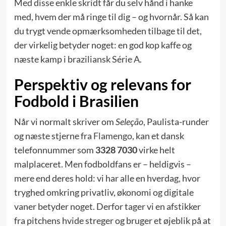
Med disse enkle skridt får du selv hånd i hanke
med, hvem der må ringe til dig – og hvornår. Så kan
du trygt vende opmærksomheden tilbage til det,
der virkelig betyder noget: en god kop kaffe og
næste kamp i braziliansk Série A.
Perspektiv og relevans for
Fodbold i Brasilien
Når vi normalt skriver om
Seleção
, Paulista-runder
og næste stjerne fra
Flamengo,
kan et dansk
telefonnummer som
3328 7030
virke helt
malplaceret. Men fodboldfans er – heldigvis –
mere end deres hold: vi har alle en hverdag, hvor
tryghed omkring privatliv, økonomi og digitale
vaner betyder noget. Derfor tager vi en afstikker
fra pitchens hvide streger og bruger et øjeblik på at