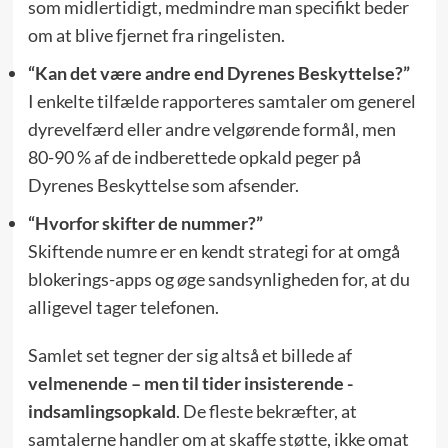
som midlertidigt, medmindre man specifikt beder
om at blive fjernet fra ringelisten.
“Kan det være andre end Dyrenes Beskyttelse?”
I enkelte tilfælde rapporteres samtaler om generel
dyrevelfærd eller andre velgørende formål, men
80-90 % af de indberettede opkald peger på
Dyrenes Beskyttelse som afsender.
“Hvorfor skifter de nummer?”
Skiftende numre er en kendt strategi for at omgå
blokerings-apps og øge sandsynligheden for, at du
alligevel tager telefonen.
Samlet set tegner der sig altså et billede af
velmenende – men til tider insisterende -
indsamlingsopkald
. De fleste bekræfter, at
samtalerne handler om at skaffe støtte, ikke omat